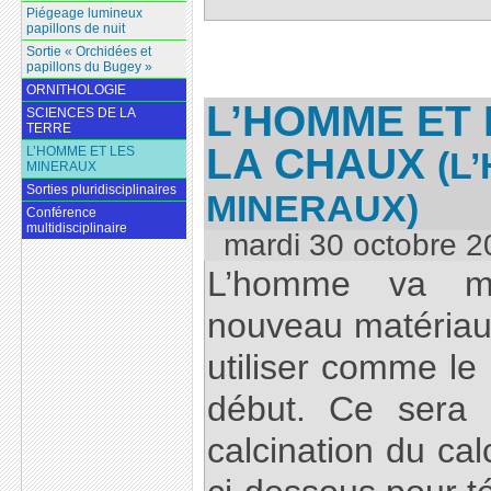
Piégeage lumineux
papillons de nuit
Sortie « Orchidées et
papillons du Bugey »
ORNITHOLOGIE
L’HOMME ET 
SCIENCES DE LA
TERRE
LA CHAUX
L’HOMME ET LES
(L
MINERAUX
Sorties pluridisciplinaires
MINERAUX)
Conférence
multidisciplinaire
mardi 30 octobre 2
L’homme va ma
nouveau matériau 
utiliser comme le 
début. Ce sera 
calcination du cal