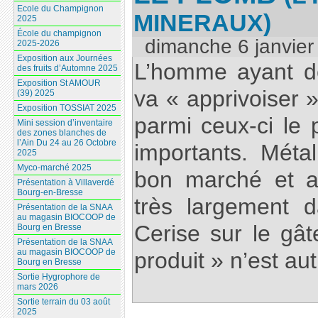
Ecole du Champignon
MINERAUX)
2025
École du champignon
dimanche 6 janvier
2025-2026
Exposition aux Journées
L’homme ayant dé
des fruits d’Automne 2025
Exposition St AMOUR
va « apprivoiser 
(39) 2025
Exposition TOSSIAT 2025
parmi ceux-ci le
Mini session d’inventaire
des zones blanches de
l’Ain Du 24 au 26 Octobre
importants. Métal
2025
Myco-marché 2025
bon marché et ab
Présentation à Villaverdé
Bourg-en-Bresse
très largement 
Présentation de la SNAA
au magasin BIOCOOP de
Cerise sur le gâ
Bourg en Bresse
Présentation de la SNAA
au magasin BIOCOOP de
produit » n’est aut
Bourg en Bresse
Sortie Hygrophore de
mars 2026
Sortie terrain du 03 août
2025