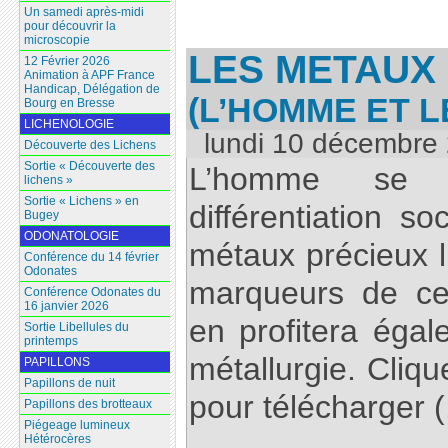
Un samedi après-midi
pour découvrir la
microscopie
LES METAUX
12 Février 2026
Animation à APF France
Handicap, Délégation de
(L’HOMME ET 
Bourg en Bresse
LICHENOLOGIE
lundi 10 décembre
Découverte des Lichens
Sortie « Découverte des
L’homme se s
lichens »
Sortie « Lichens » en
différentiation so
Bugey
ODONATOLOGIE
métaux précieux l’
Conférence du 14 février
Odonates
marqueurs de ce
Conférence Odonates du
16 janvier 2026
en profitera égale
Sortie Libellules du
printemps
métallurgie. Cliqu
PAPILLONS
Papillons de nuit
pour télécharger (.
Papillons des brotteaux
Piégeage lumineux
Hétérocères