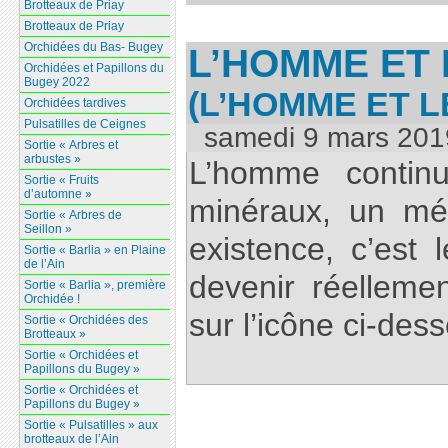
Brotteaux de Priay
Brotteaux de Priay
Orchidées du Bas- Bugey
L’HOMME ET 
Orchidées et Papillons du
Bugey 2022
(L’HOMME ET 
Orchidées tardives
Pulsatilles de Ceignes
samedi 9 mars 201
Sortie « Arbres et
arbustes »
L’homme contin
Sortie « Fruits
d’automne »
minéraux, un mé
Sortie « Arbres de
Seillon »
existence, c’est l
Sortie « Barlia » en Plaine
de l’Ain
devenir réellemen
Sortie « Barlia », première
Orchidée !
sur l’icône ci-des
Sortie « Orchidées des
Brotteaux »
Sortie « Orchidées et
Papillons du Bugey »
Sortie « Orchidées et
Papillons du Bugey »
Sortie « Pulsatilles » aux
brotteaux de l’Ain