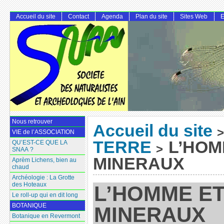
Accueil du site
Contact
Agenda
Plan du site
Sites Web
E
Nous retrouver
Accueil du site
>
VIE de l’ASSOCIATION
TERRE
L’HOM
QU’EST-CE QUE LA
>
SNAA ?
MINERAUX
Aprèm Lichens, bien au
chaud
Archéologie : La Grotte
des Hoteaux
L’HOMME ET
Le roll-up qui en dit long
BOTANIQUE
MINERAUX
Botanique en Revermont