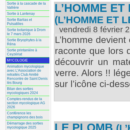
L’HOMME ET 
Sortie à la cascade de la
Vallière
Sortie à Lantenay
(L’HOMME ET 
Sortie Barlias et
Pulsatilles
vendredi 8 février 
Sortie botanique à Drom
le 7 mars 2026
L’homme devient 
Sortie Bryophytes à la
Réna
raconte que lors d
Sortie printanière à
Ceyzériat
découvrir un mat
MYCOLOGIE
Animation mycologique
verre. Alors !! lé
avec L’Association de
retraités Club Amitié
Rencontre de Saint Denis
sur l’icône ci-des
lès Bourg
Bilan des sorties
mycologiques 2024
Comptes-rendus de la
section mycologique AG
2026
Conférence les
champignons des bois
LE PLOMB
Démarrage des sorties
(L
mycologique 2025