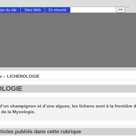
lan du site
Sites Web
En résumé
te
LICHENOLOGIE
>
OLOGIE
d’un champignon et d’une algues, les lichens sont à la frontière d
 de la Mycologie.
rticles publiés dans cette rubrique