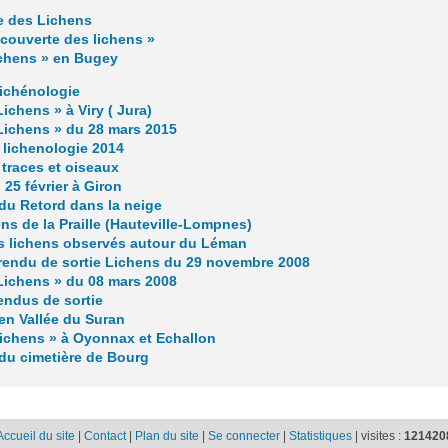
e des Lichens
écouverte des lichens »
ichens » en Bugey
Lichénologie
Lichens » à Viry ( Jura)
 Lichens » du 28 mars 2015
s lichenologie 2014
 traces et oiseaux
 25 février à Giron
du Retord dans la neige
ens de la Praille (Hauteville-Lompnes)
 lichens observés autour du Léman
endu de sortie Lichens du 29 novembre 2008
 Lichens » du 08 mars 2008
ndus de sortie
en Vallée du Suran
 lichens » à Oyonnax et Echallon
du cimetière de Bourg
Accueil du site
|
Contact
|
Plan du site
|
Se connecter
|
Statistiques
|
visites :
121420