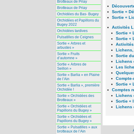
Brotteaux de Priay
Découvert
Brotteaux de Priay
Sortie « D
Orchidées du Bas- Bugey
Sortie « L
Orchidées et Papillons du
Bugey 2022
Activités 
Orchidées tardives
Sortie « 
Pulsatilles de Ceignes
Sortie «
Sortie « Arbres et
Activité
arbustes »
Lichens,
Sortie « Fruits
Sortie du
d’automne »
Lichens 
Sortie « Arbres de
Les lich
Seillon »
Quelques
Sortie « Barlia » en Plaine
Compte-r
de l’Ain
Sortie «
Sortie « Barlia », première
Orchidée !
Comptes re
Lichens 
Sortie « Orchidées des
Brotteaux »
Sortie «
Sortie « Orchidées et
Lichens 
Papillons du Bugey »
Sortie « Orchidées et
Papillons du Bugey »
Sortie « Pulsatilles » aux
brotteaux de l’Ain