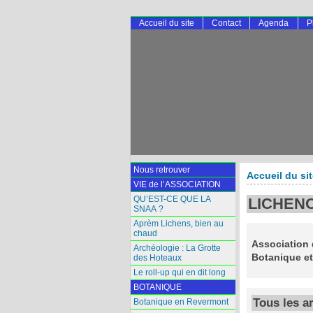
Accueil du site
Contact
Agenda
P
Nous retrouver
Accueil du si
VIE de l’ASSOCIATION
QU’EST-CE QUE LA
LICHEN
SNAA ?
Aprèm Lichens, bien au
chaud
Association 
Archéologie : La Grotte
Botanique et
des Hoteaux
Le roll-up qui en dit long
BOTANIQUE
Tous les a
Botanique en Revermont