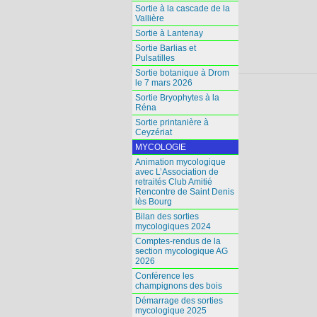
Sortie à la cascade de la
Vallière
Sortie à Lantenay
Sortie Barlias et
Pulsatilles
Sortie botanique à Drom
le 7 mars 2026
Sortie Bryophytes à la
Réna
Sortie printanière à
Ceyzériat
MYCOLOGIE
Animation mycologique
avec L’Association de
retraités Club Amitié
Rencontre de Saint Denis
lès Bourg
Bilan des sorties
mycologiques 2024
Comptes-rendus de la
section mycologique AG
2026
Conférence les
champignons des bois
Démarrage des sorties
mycologique 2025