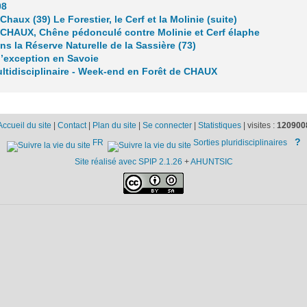
08
Chaux (39) Le Forestier, le Cerf et la Molinie (suite)
 CHAUX, Chêne pédonculé contre Molinie et Cerf élaphe
ns la Réserve Naturelle de la Sassière (73)
d’exception en Savoie
ultidisciplinaire - Week-end en Forêt de CHAUX
Accueil du site
|
Contact
|
Plan du site
|
Se connecter
|
Statistiques
|
visites :
120900
?
FR
Sorties pluridisciplinaires
Site réalisé avec SPIP 2.1.26
+
AHUNTSIC