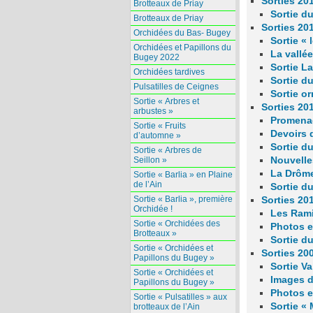
Sorties 20
Brotteaux de Priay
Sortie d
Brotteaux de Priay
Sorties 20
Orchidées du Bas- Bugey
Sortie « 
Orchidées et Papillons du
La vall
Bugey 2022
Sortie 
Orchidées tardives
Sortie d
Pulsatilles de Ceignes
Sortie or
Sortie « Arbres et
Sorties 20
arbustes »
Promenad
Sortie « Fruits
Devoirs 
d’automne »
Sortie d
Sortie « Arbres de
Nouvelle
Seillon »
La Drôme
Sortie « Barlia » en Plaine
de l’Ain
Sortie d
Sortie « Barlia », première
Sorties 20
Orchidée !
Les Rami
Sortie « Orchidées des
Photos 
Brotteaux »
Sortie d
Sortie « Orchidées et
Sorties 20
Papillons du Bugey »
Sortie V
Sortie « Orchidées et
Images d
Papillons du Bugey »
Photos 
Sortie « Pulsatilles » aux
Sortie «
brotteaux de l’Ain