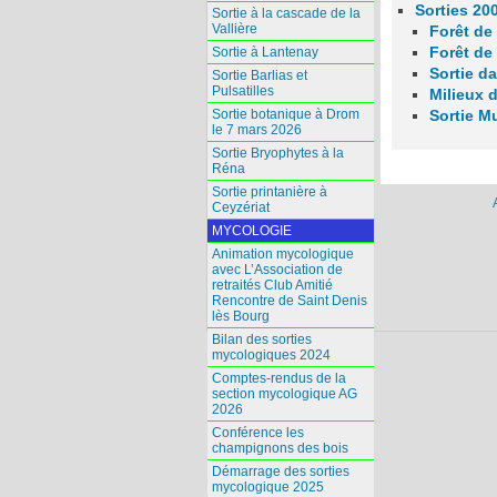
Sorties 20
Sortie à la cascade de la
Vallière
Forêt de 
Forêt de
Sortie à Lantenay
Sortie da
Sortie Barlias et
Pulsatilles
Milieux 
Sortie botanique à Drom
Sortie M
le 7 mars 2026
Sortie Bryophytes à la
Réna
Sortie printanière à
Ceyzériat
MYCOLOGIE
Animation mycologique
avec L’Association de
retraités Club Amitié
Rencontre de Saint Denis
lès Bourg
Bilan des sorties
mycologiques 2024
Comptes-rendus de la
section mycologique AG
2026
Conférence les
champignons des bois
Démarrage des sorties
mycologique 2025