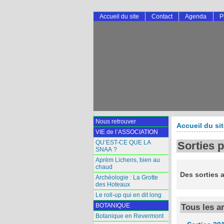
Accueil du site
Contact
Agenda
P
Nous retrouver
Accueil du si
VIE de l’ASSOCIATION
QU’EST-CE QUE LA
Sorties p
SNAA ?
Aprèm Lichens, bien au
chaud
Des sorties 
Archéologie : La Grotte
des Hoteaux
Le roll-up qui en dit long
BOTANIQUE
Tous les a
Botanique en Revermont