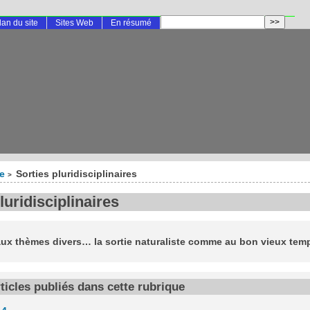
lan du site
Sites Web
En résumé
te
Sorties pluridisciplinaires
>
luridisciplinaires
aux thèmes divers… la sortie naturaliste comme au bon vieux te
rticles publiés dans cette rubrique