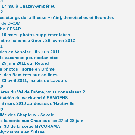
14
u 17 mai à Chazey-Ambérieu
12
les étangs de la Bresse » (Ain), demoiselles et fleurettes
ée de DROM
Labo CESAR
u 10 mars, photos supplémentaires
nitho-lichens à Giron, 26 février 2012
11
es en Vanoise , fin juin 2011
de vacances pour botanistes
u 25 juin 2011 sur Retord
s photos : sortie en Drôme
, des Ramières aux collines
u 23 avril 2011, marais de Lavours
10
ères du Val de Drôme, vous connaissez ?
et vidéo du week-end à SAMOENS
u 6 mars 2010 au-dessus d’Hauteville
09
allée des Chapieux - Savoie
e la sortie aux Chapieux les 27 et 28 juin
en 3D de la sortie MYCORAMA
 Mycorama » en Suisse