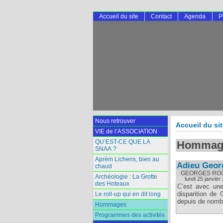
Accueil du site
Contact
Agenda
P
Nous retrouver
Accueil du si
VIE de l’ASSOCIATION
QU’EST-CE QUE LA
Hommag
SNAA ?
Aprèm Lichens, bien au
Adieu Geor
chaud
GEORGES ROG
Archéologie : La Grotte
lundi 25 janvier
des Hoteaux
C’est avec une
disparition de
Le roll-up qui en dit long
depuis de nombr
Hommages
Programmes des activités