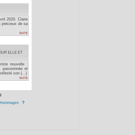
ril 2020. Claire
s précieux de sa
suite
OUR ELLE ET
iste nouvelle :
, passionnée et
festé son (...)
suite
8
?
Hommages