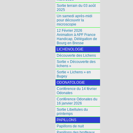
Sortie terrain du 03 août
2025
Un samedi après-midi
pour découvrir la
microscopie
12 Février 2026
Animation à APF France
Handicap, Délégation de
Bourg en Bresse
LICHENOLOGIE
Découverte des Lichens
Sortie « Découverte des
lichens »
Sortie « Lichens » en
Bugey
ODONATOLOGIE
Conférence du 14 février
Odonates
Conférence Odonates du
16 janvier 2026
Sortie Libellules du
printemps
PAPILLONS
Papillons de nuit
Papillons des brotteaux