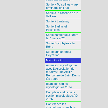
Sortie « Pulsatilles » aux
brotteaux de l’Ain
Sortie à la cascade de la
Vallière
Sortie à Lantenay
Sortie Barlias et
Pulsatilles
Sortie botanique à Drom
le 7 mars 2026
Sortie Bryophytes à la
Réna
Sortie printanière à
Ceyzériat
MYCOLOGIE
Animation mycologique
avec L’Association de
retraités Club Amitié
Rencontre de Saint Denis
lès Bourg
Bilan des sorties
mycologiques 2024
Comptes-rendus de la
section mycologique AG
2026
Conférence les
champignons des bois