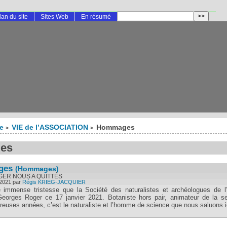
lan du site
Sites Web
En résumé
te
VIE de l’ASSOCIATION
Hommages
>
>
es
ges
(Hommages)
ER NOUS A QUITTÉS
 2021
par
Régis KRIEG-JACQUIER
 immense tristesse que la Société des naturalistes et archéologues de l’
 Georges Roger ce 17 janvier 2021. Botaniste hors pair, animateur de la se
euses années, c’est le naturaliste et l’homme de science que nous saluons ici