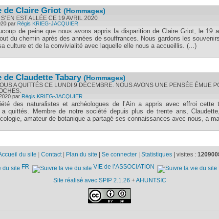
de Claire Griot
(Hommages)
S’EN EST ALLÉE CE 19 AVRIL 2020
020
par
Régis KRIEG-JACQUIER
coup de peine que nous avons appris la disparition de Claire Griot, le 19 av
bout du chemin après des années de souffrances. Nous gardons les souvenir
a culture et de la convivialité avec laquelle elle nous a accueillis. (...)
 de Claudette Tabary
(Hommages)
OUS A QUITTÉS CE LUNDI 9 DÉCEMBRE. NOUS AVONS UNE PENSÉE ÉMUE P
OCHES.
 2020
par
Régis KRIEG-JACQUIER
té des naturalistes et archéologues de l’Ain a appris avec effroi cette tr
 a quittés. Membre de notre société depuis plus de trente ans, Claudette
ologie, amateur de botanique a partagé ses connaissances avec nous, a mani
Accueil du site
|
Contact
|
Plan du site
|
Se connecter
|
Statistiques
|
visites :
120900
FR
VIE de l’ASSOCIATION
Site réalisé avec SPIP 2.1.26
+
AHUNTSIC