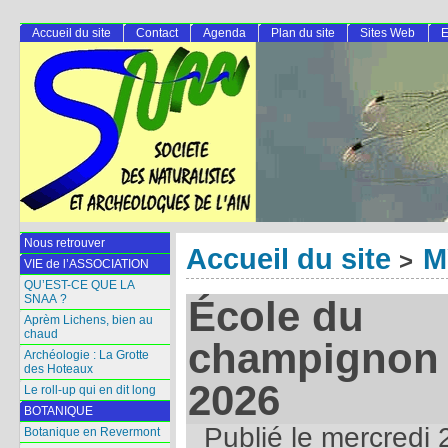
Accueil du site
Contact
Agenda
Plan du site
Sites Web
E
Nous retrouver
Accueil du site
M
>
VIE de l’ASSOCIATION
QU’EST-CE QUE LA
SNAA ?
École du
Aprèm Lichens, bien au
chaud
champignon 
Archéologie : La Grotte
des Hoteaux
2026
Le roll-up qui en dit long
BOTANIQUE
Publié le
mercredi 
Botanique en Revermont