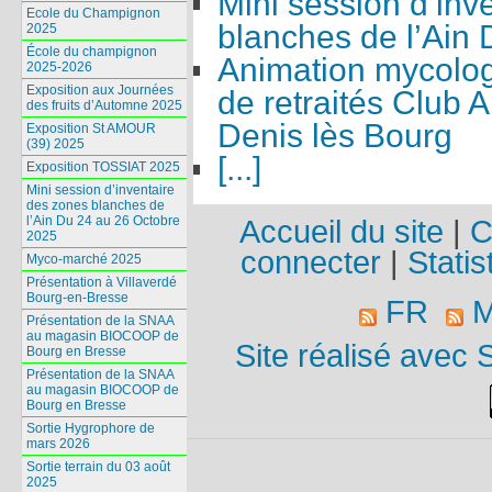
Mini session d’inv
Ecole du Champignon
blanches de l’Ain
2025
École du champignon
Animation mycolog
2025-2026
Exposition aux Journées
de retraités Club 
des fruits d’Automne 2025
Denis lès Bourg
Exposition St AMOUR
(39) 2025
[...]
Exposition TOSSIAT 2025
Mini session d’inventaire
des zones blanches de
l’Ain Du 24 au 26 Octobre
Accueil du site
|
C
2025
connecter
|
Statis
Myco-marché 2025
Présentation à Villaverdé
Bourg-en-Bresse
FR
M
Présentation de la SNAA
au magasin BIOCOOP de
Site réalisé avec 
Bourg en Bresse
Présentation de la SNAA
au magasin BIOCOOP de
Bourg en Bresse
Sortie Hygrophore de
mars 2026
Sortie terrain du 03 août
2025