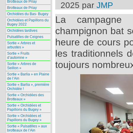
Brotteaux de Priay
2025
par
JMP
Brotteaux de Priay
Orchidées du Bas- Bugey
La campagne 
Orchidées et Papillons du
Bugey 2022
champignon bat s
Orchidées tardives
Pulsatilles de Ceignes
heure de cours po
Sortie « Arbres et
arbustes »
les traditionnels 
Sortie « Fruits
d’automne »
toujours nombreux
Sortie « Arbres de
Seillon »
Sortie « Barlia » en Plaine
de l’Ain
Sortie « Barlia », première
Orchidée !
Sortie « Orchidées des
Brotteaux »
Sortie « Orchidées et
Papillons du Bugey »
Sortie « Orchidées et
Papillons du Bugey »
Sortie « Pulsatilles » aux
brotteaux de l’Ain