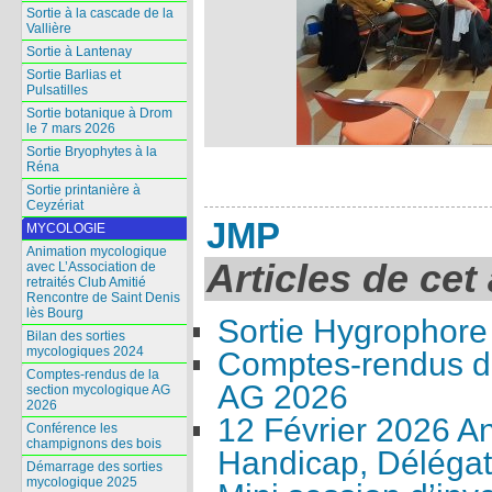
Sortie à la cascade de la
Vallière
Sortie à Lantenay
Sortie Barlias et
Pulsatilles
Sortie botanique à Drom
le 7 mars 2026
Sortie Bryophytes à la
Réna
Sortie printanière à
Ceyzériat
JMP
MYCOLOGIE
Animation mycologique
Articles de cet
avec L’Association de
retraités Club Amitié
Rencontre de Saint Denis
lès Bourg
Sortie Hygrophore
Bilan des sorties
mycologiques 2024
Comptes-rendus de
Comptes-rendus de la
AG 2026
section mycologique AG
2026
12 Février 2026 A
Conférence les
champignons des bois
Handicap, Délégat
Démarrage des sorties
mycologique 2025