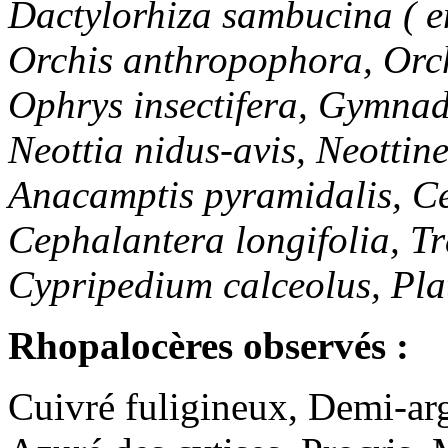
Dactylorhiza sambucina ( en 
Orchis anthropophora, Orch
Ophrys insectifera, Gymnad
Neottia nidus-avis, Neottin
Anacamptis pyramidalis, C
Cephalantera longifolia, T
Cypripedium calceolus, Plat
Rhopalocères observés :
Cuivré fuligineux, Demi-ar