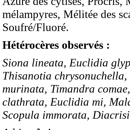
Azuré des cytises, Procris,
mélampyres, Mélitée des sca
Soufré/Fluoré.
Hétérocères observés :
Siona lineata, Euclidia gly
Thisanotia chrysonuchella,
murinata, Timandra comae,
clathrata, Euclidia mi, Mala
Scopula immorata, Diacrisi