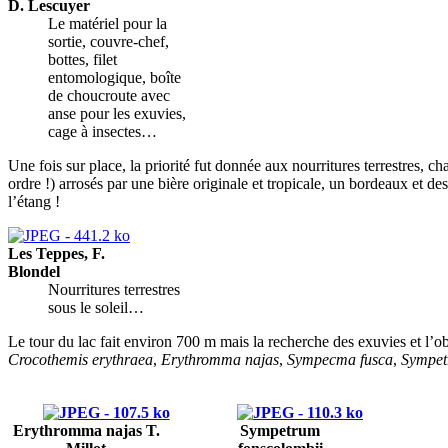
D. Lescuyer
Le matériel pour la
sortie, couvre-chef,
bottes, filet
entomologique, boîte
de choucroute avec
anse pour les exuvies,
cage à insectes…
Une fois sur place, la priorité fut donnée aux nourritures terrestres, 
ordre !) arrosés par une bière originale et tropicale, un bordeaux et d
l’étang !
Les Teppes, F.
Blondel
Nourritures terrestres
sous le soleil…
Le tour du lac fait environ 700 m mais la recherche des exuvies et l’o
Crocothemis erythraea
,
Erythromma najas
,
Sympecma fusca
,
Sympet
Erythromma najas T.
Sympetrum