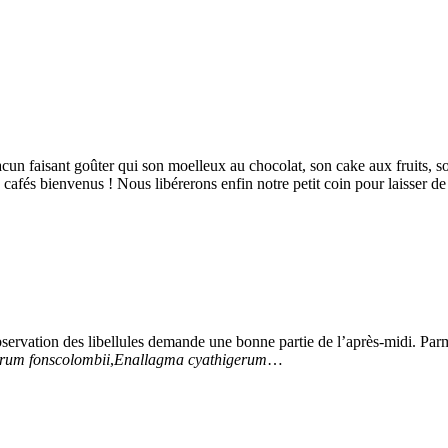
chacun faisant goûter qui son moelleux au chocolat, son cake aux fruits,
es cafés bienvenus ! Nous libérerons enfin notre petit coin pour laisser 
bservation des libellules demande une bonne partie de l’après-midi. Par
rum fonscolombii
,
Enallagma cyathigerum
…