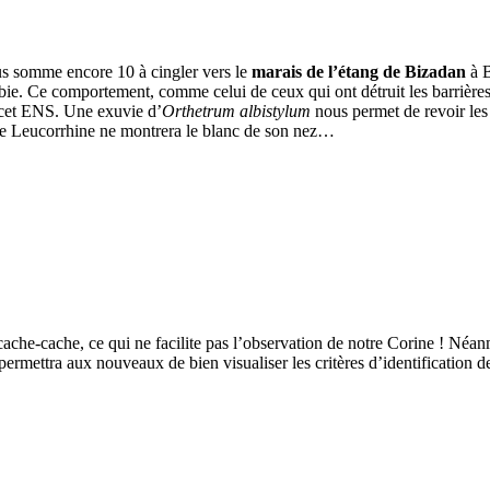
ous somme encore 10 à cingler vers le
marais de l’étang de Bizadan
à B
bie. Ce comportement, comme celui de ceux qui ont détruit les barrières 
 cet ENS. Une exuvie d’
Orthetrum albistylum
nous permet de revoir les c
ule Leucorrhine ne montrera le blanc de son nez…
à cache-cache, ce qui ne facilite pas l’observation de notre Corine ! N
permettra aux nouveaux de bien visualiser les critères d’identification 