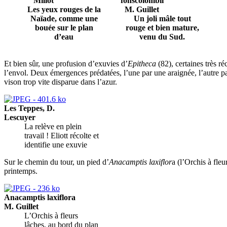
Millot
fonscolombii
Les yeux rouges de la
M. Guillet
Naïade, comme une
Un joli mâle tout
bouée sur le plan
rouge et bien mature,
d’eau
venu du Sud.
Et bien sûr, une profusion d’exuvies d’
Epitheca
(82), certaines très r
l’envol. Deux émergences prédatées, l’une par une araignée, l’autre p
vison trop vite disparue dans l’azur.
Les Teppes, D.
Lescuyer
La relève en plein
travail ! Eliott récolte et
identifie une exuvie
Sur le chemin du tour, un pied d’
Anacamptis laxiflor
a (l’Orchis à fle
printemps.
Anacamptis laxiflora
M. Guillet
L’Orchis à fleurs
lâches, au bord du plan