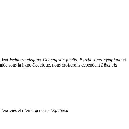
taient
Ischnura elegans
,
Coenagrion puella
,
Pyrrhosoma nymphula
et
mide sous la ligne électrique, nous croiserons cependant
Libellula
d’exuvies et d’émergences d’
Epitheca
.