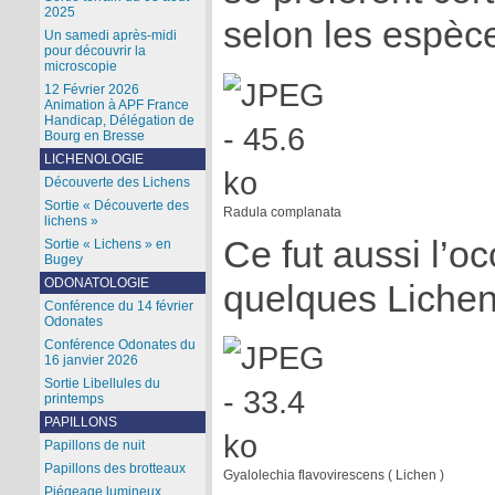
2025
selon les espèc
Un samedi après-midi
pour découvrir la
microscopie
12 Février 2026
Animation à APF France
Handicap, Délégation de
Bourg en Bresse
LICHENOLOGIE
Découverte des Lichens
Sortie « Découverte des
Radula complanata
lichens »
Ce fut aussi l’o
Sortie « Lichens » en
Bugey
ODONATOLOGIE
quelques Lichen
Conférence du 14 février
Odonates
Conférence Odonates du
16 janvier 2026
Sortie Libellules du
printemps
PAPILLONS
Papillons de nuit
Papillons des brotteaux
Gyalolechia flavovirescens ( Lichen )
Piégeage lumineux