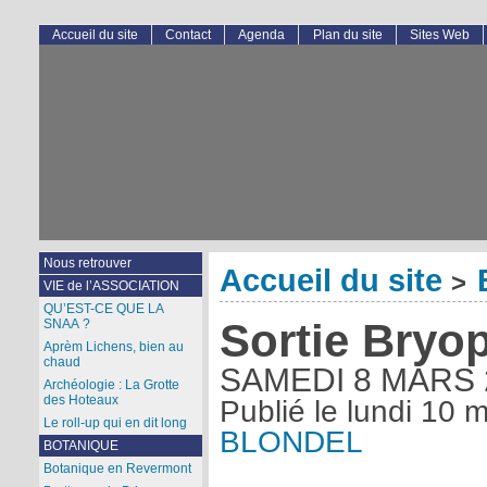
Accueil du site
Contact
Agenda
Plan du site
Sites Web
Nous retrouver
Accueil du site
>
VIE de l’ASSOCIATION
QU’EST-CE QUE LA
Sortie Bryo
SNAA ?
Aprèm Lichens, bien au
chaud
SAMEDI 8 MARS 
Archéologie : La Grotte
des Hoteaux
Publié le
lundi 10 
Le roll-up qui en dit long
BLONDEL
BOTANIQUE
Botanique en Revermont