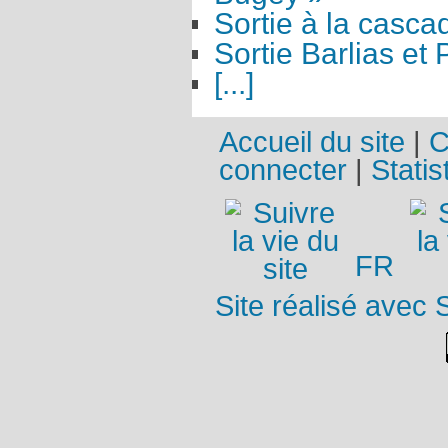
Sortie à la cascad
Sortie Barlias et 
[...]
Accueil du site
|
C
connecter
|
Statis
FR
Site réalisé avec 