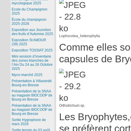
mycologique 2025
Ecole du Champignon
2025
École du champignon
2025-2026
Exposition aux Journées
des fruits d’Automne 2025
Lophocolea_heterophy­lla
Exposition St AMOUR
Comme elles son
(39) 2025
Exposition TOSSIAT 2025
capsules de Bry
Mini session d’inventaire
des zones blanches de
l’Ain Du 24 au 26 Octobre
2025
Myco-marché 2025
Présentation à Villaverdé
Bourg-en-Bresse
Présentation de la SNAA
au magasin BIOCOOP de
Bourg en Bresse
Présentation de la SNAA
Orthotrichum sp.
au magasin BIOCOOP de
Les Bryophytes
Bourg en Bresse
Sortie Hygrophore de
mars 2026
se préfèrent cor
Sortie terrain du 03 août