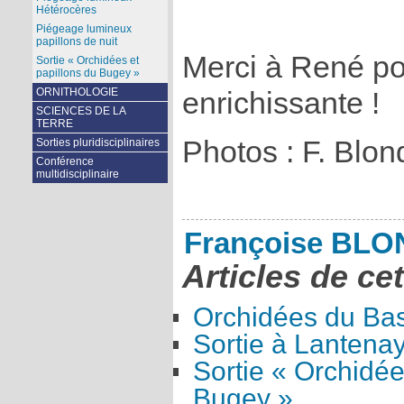
Hétérocères
Piégeage lumineux
papillons de nuit
Merci à René po
Sortie « Orchidées et
papillons du Bugey »
ORNITHOLOGIE
enrichissante !
SCIENCES DE LA
TERRE
Photos : F. Blon
Sorties pluridisciplinaires
Conférence
multidisciplinaire
Françoise BL
Articles de ce
Orchidées du Ba
Sortie à Lantena
Sortie « Orchidée
Bugey »