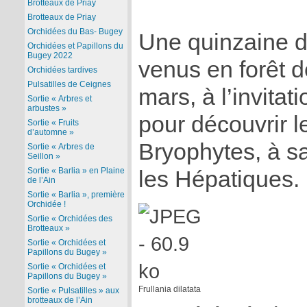
Brotteaux de Priay
Brotteaux de Priay
Orchidées du Bas- Bugey
Une quinzaine de
Orchidées et Papillons du
Bugey 2022
venus en forêt 
Orchidées tardives
Pulsatilles de Ceignes
mars, à l’invita
Sortie « Arbres et
arbustes »
pour découvrir 
Sortie « Fruits
d’automne »
Bryophytes, à s
Sortie « Arbres de
Seillon »
Sortie « Barlia » en Plaine
les Hépatiques.
de l’Ain
Sortie « Barlia », première
Orchidée !
Sortie « Orchidées des
Brotteaux »
Sortie « Orchidées et
Papillons du Bugey »
Sortie « Orchidées et
Papillons du Bugey »
Frullania dilatata
Sortie « Pulsatilles » aux
brotteaux de l’Ain