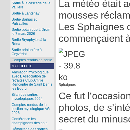
La météo était a
Sortie à la cascade de la
Vallière
mousses réclama
Sortie à Lantenay
Sortie Barlias et
Les Sphaignes d
Pulsatilles
Sortie botanique à Drom
le 7 mars 2026
commençaient à
Sortie Bryophytes à la
Réna
Sortie printanière à
Ceyzériat
Comptes rendus de sortie
MYCOLOGIE
Animation mycologique
avec L’Association de
retraités Club Amitié
Rencontre de Saint Denis
Sphaignes
lès Bourg
Ce fut l’occasio
Bilan des sorties
mycologiques 2024
photos, de s’in
Comptes-rendus de la
section mycologique AG
2026
secret du minus
Conférence les
champignons des bois
Démarrage des sorties