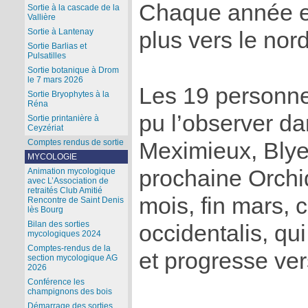
Chaque année e
Sortie à la cascade de la
Vallière
Sortie à Lantenay
plus vers le nord
Sortie Barlias et
Pulsatilles
Sortie botanique à Drom
le 7 mars 2026
Les 19 personne
Sortie Bryophytes à la
Réna
pu l’observer d
Sortie printanière à
Ceyzériat
Comptes rendus de sortie
Meximieux, Blye
MYCOLOGIE
prochaine Orchi
Animation mycologique
avec L’Association de
retraités Club Amitié
mois, fin mars, c
Rencontre de Saint Denis
lès Bourg
Bilan des sorties
occidentalis, qui
mycologiques 2024
Comptes-rendus de la
et progresse ver
section mycologique AG
2026
Conférence les
champignons des bois
Démarrage des sorties