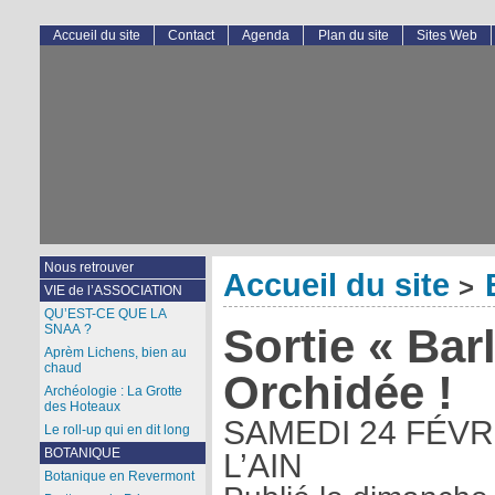
Accueil du site
Contact
Agenda
Plan du site
Sites Web
Nous retrouver
Accueil du site
>
VIE de l’ASSOCIATION
QU’EST-CE QUE LA
Sortie « Bar
SNAA ?
Aprèm Lichens, bien au
chaud
Orchidée !
Archéologie : La Grotte
des Hoteaux
SAMEDI 24 FÉVR
Le roll-up qui en dit long
BOTANIQUE
L’AIN
Botanique en Revermont