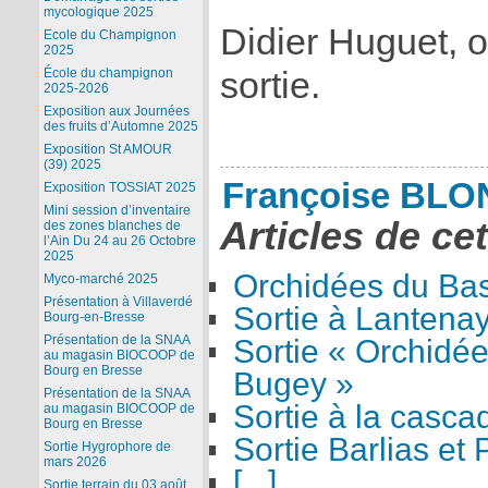
mycologique 2025
Didier Huguet, o
Ecole du Champignon
2025
sortie.
École du champignon
2025-2026
Exposition aux Journées
des fruits d’Automne 2025
Exposition St AMOUR
(39) 2025
Françoise BL
Exposition TOSSIAT 2025
Mini session d’inventaire
Articles de ce
des zones blanches de
l’Ain Du 24 au 26 Octobre
2025
Orchidées du Ba
Myco-marché 2025
Présentation à Villaverdé
Sortie à Lantena
Bourg-en-Bresse
Présentation de la SNAA
Sortie « Orchidée
au magasin BIOCOOP de
Bourg en Bresse
Bugey »
Présentation de la SNAA
Sortie à la cascad
au magasin BIOCOOP de
Bourg en Bresse
Sortie Barlias et 
Sortie Hygrophore de
mars 2026
[...]
Sortie terrain du 03 août