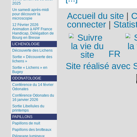
2025
Un samedi après-midi
Accueil du site
|
C
pour découvrir la
microscopie
connecter
|
Statis
12 Février 2026
Animation à APF France
Handicap, Délégation de
Bourg en Bresse
LICHENOLOGIE
Découverte des Lichens
FR
Sortie « Découverte des
lichens »
Site réalisé avec 
Sortie « Lichens » en
Bugey
ODONATOLOGIE
Conférence du 14 février
Odonates
Conférence Odonates du
16 janvier 2026
Sortie Libellules du
printemps
PAPILLONS
Papillons de nuit
Papillons des brotteaux
Piégeage lumineux