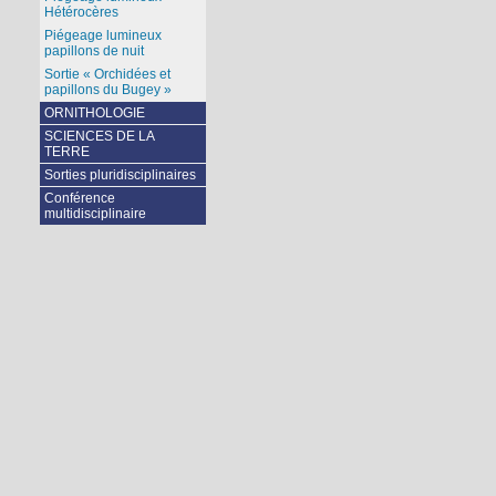
Hétérocères
Piégeage lumineux
papillons de nuit
Sortie « Orchidées et
papillons du Bugey »
ORNITHOLOGIE
SCIENCES DE LA
TERRE
Sorties pluridisciplinaires
Conférence
multidisciplinaire