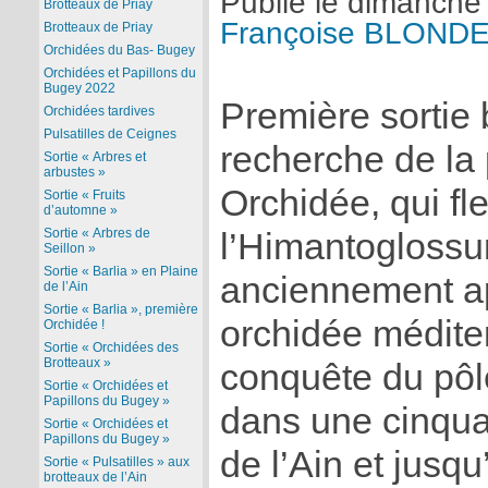
Publié le
dimanche 
Brotteaux de Priay
Françoise BLOND
Brotteaux de Priay
Orchidées du Bas- Bugey
Orchidées et Papillons du
Bugey 2022
Première sortie 
Orchidées tardives
Pulsatilles de Ceignes
recherche de la
Sortie « Arbres et
arbustes »
Orchidée, qui fleu
Sortie « Fruits
d’automne »
Sortie « Arbres de
l’Himantoglossu
Seillon »
Sortie « Barlia » en Plaine
anciennement ap
de l’Ain
Sortie « Barlia », première
orchidée médite
Orchidée !
Sortie « Orchidées des
Brotteaux »
conquête du pôle
Sortie « Orchidées et
Papillons du Bugey »
dans une cinqu
Sortie « Orchidées et
Papillons du Bugey »
de l’Ain et jusq
Sortie « Pulsatilles » aux
brotteaux de l’Ain