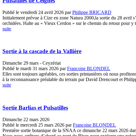
Pulsatilles de Ceignes
Publié le vendredi 24 avril 2026
par
Philippe BRICARD
Initialement prévue à Cize en zone Natura 2000,la sortie du 28 avril s
orchidées. Halte au « Vieux Cerdon » sur le chemin du retour pour y tr
suite
Sortie à la cascade de la Vallière
Dimanche 29 mars - Ceyzériat
Publié le mardi 31 mars 2026
par
Françoise BLONDEL
Elles sont toujours agréables, ces sorties printanières où nous profito
à la reconnaissance préalable du terrain par David Drencourt et Philipp
suite
Sortie Barlias et Pulsatilles
Dimanche 22 mars 2026
Publié le mercredi 25 mars 2026
par
Françoise BLONDEL
Première sortie botanique de la SNAA ce dimanche 22 mars 2026 dans 
Nous nous arrêtons d’abord au pont de Blyes pour explorer une pelouse 