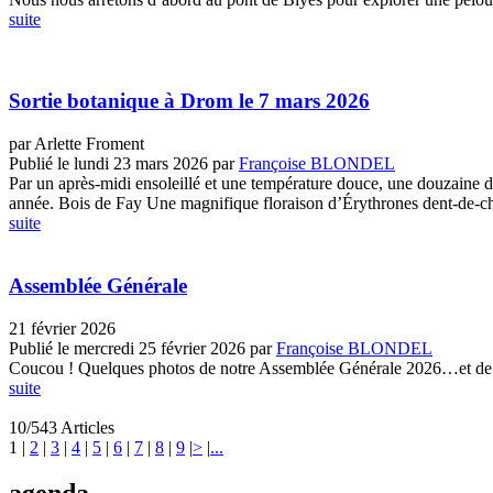
suite
Sortie botanique à Drom le 7 mars 2026
par Arlette Froment
Publié le lundi 23 mars 2026
par
Françoise BLONDEL
Par un après-midi ensoleillé et une température douce, une douzaine 
année. Bois de Fay Une magnifique floraison d’Érythrones dent-de-chi
suite
Assemblée Générale
21 février 2026
Publié le mercredi 25 février 2026
par
Françoise BLONDEL
Coucou ! Quelques photos de notre Assemblée Générale 2026…et de 
suite
10/543 Articles
1
|
2
|
3
|
4
|
5
|
6
|
7
|
8
|
9
|
>
|
...