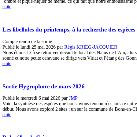
’ombre et pique-niquer de même, ce qui fait que notre enthousiasme pou
suite
Les libellules du printemps, à la recherche des espèces
Compte rendu de la sortie
Publié le lundi 25 mai 2026
par
Régis KRIEG-JACQUIER
Nous étions 13 à se retrouver devant le local des Natus de l’Ain, alors q
sonné et notre petite caravane se dirige vers Viriat et l’étang des Gonne
suite
Sortie Hygrophore de mars 2026
Publié le mercredi 6 mai 2026
par
JMP
Voici la synthèse des espères que nous avons rencontrées lors ce notre
début. Nous avons exploré 2 sites : un sur la commune de Bons-en-Chab
suite