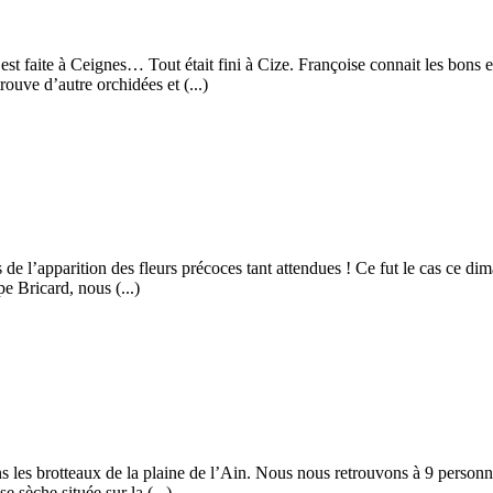
’est faite à Ceignes… Tout était fini à Cize. Françoise connait les bons
ouve d’autre orchidées et (...)
ns de l’apparition des fleurs précoces tant attendues ! Ce fut le cas ce 
e Bricard, nous (...)
les brotteaux de la plaine de l’Ain. Nous nous retrouvons à 9 person
sèche située sur la (...)