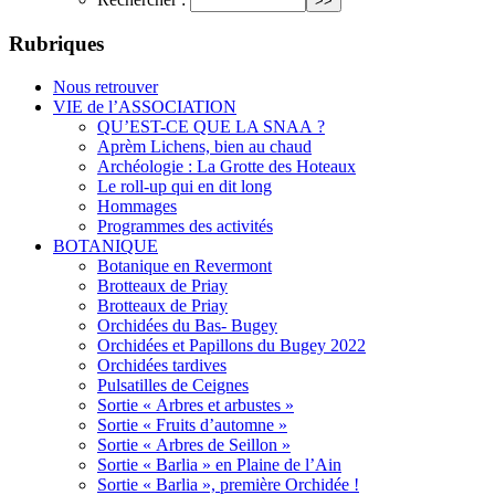
Rubriques
Nous retrouver
VIE de l’ASSOCIATION
QU’EST-CE QUE LA SNAA ?
Aprèm Lichens, bien au chaud
Archéologie : La Grotte des Hoteaux
Le roll-up qui en dit long
Hommages
Programmes des activités
BOTANIQUE
Botanique en Revermont
Brotteaux de Priay
Brotteaux de Priay
Orchidées du Bas- Bugey
Orchidées et Papillons du Bugey 2022
Orchidées tardives
Pulsatilles de Ceignes
Sortie « Arbres et arbustes »
Sortie « Fruits d’automne »
Sortie « Arbres de Seillon »
Sortie « Barlia » en Plaine de l’Ain
Sortie « Barlia », première Orchidée !