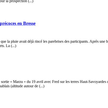
r la prospection (...)
 précoces en Bresse
ue la pluie avait déjà rincé les parebrises des participants. Après une br
ts. La (...)
 sortie « Marzu » du 19 avril avec Fred sur les terres Haut-Savoyardes 
lais (altitude autour de (...)