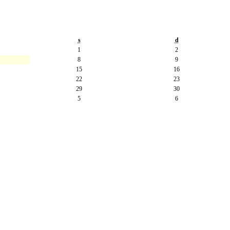
s
d
1
2
8
9
15
16
22
23
29
30
5
6