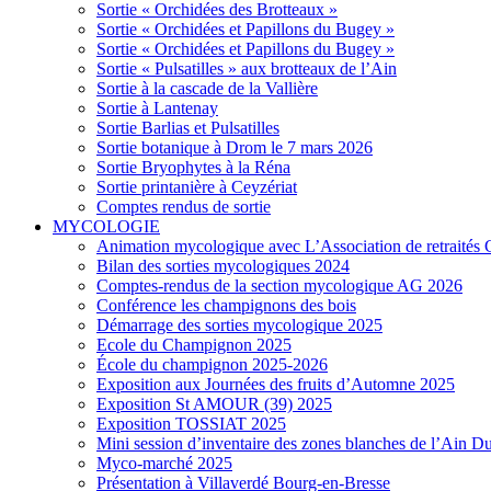
Sortie « Orchidées des Brotteaux »
Sortie « Orchidées et Papillons du Bugey »
Sortie « Orchidées et Papillons du Bugey »
Sortie « Pulsatilles » aux brotteaux de l’Ain
Sortie à la cascade de la Vallière
Sortie à Lantenay
Sortie Barlias et Pulsatilles
Sortie botanique à Drom le 7 mars 2026
Sortie Bryophytes à la Réna
Sortie printanière à Ceyzériat
Comptes rendus de sortie
MYCOLOGIE
Animation mycologique avec L’Association de retraités 
Bilan des sorties mycologiques 2024
Comptes-rendus de la section mycologique AG 2026
Conférence les champignons des bois
Démarrage des sorties mycologique 2025
Ecole du Champignon 2025
École du champignon 2025-2026
Exposition aux Journées des fruits d’Automne 2025
Exposition St AMOUR (39) 2025
Exposition TOSSIAT 2025
Mini session d’inventaire des zones blanches de l’Ain 
Myco-marché 2025
Présentation à Villaverdé Bourg-en-Bresse