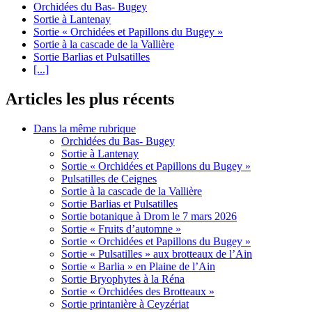
Orchidées du Bas- Bugey
Sortie à Lantenay
Sortie « Orchidées et Papillons du Bugey »
Sortie à la cascade de la Vallière
Sortie Barlias et Pulsatilles
[...]
Articles les plus récents
Dans la même rubrique
Orchidées du Bas- Bugey
Sortie à Lantenay
Sortie « Orchidées et Papillons du Bugey »
Pulsatilles de Ceignes
Sortie à la cascade de la Vallière
Sortie Barlias et Pulsatilles
Sortie botanique à Drom le 7 mars 2026
Sortie « Fruits d’automne »
Sortie « Orchidées et Papillons du Bugey »
Sortie « Pulsatilles » aux brotteaux de l’Ain
Sortie « Barlia » en Plaine de l’Ain
Sortie Bryophytes à la Réna
Sortie « Orchidées des Brotteaux »
Sortie printanière à Ceyzériat