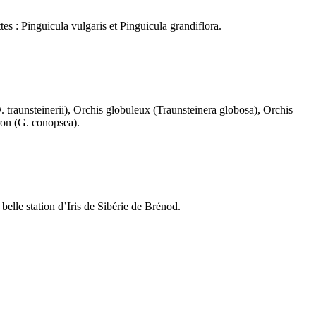
es : Pinguicula vulgaris et Pinguicula grandiflora.
. traunsteinerii), Orchis globuleux (Traunsteinera globosa), Orchis
eron (G. conopsea).
elle station d’Iris de Sibérie de Brénod.