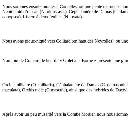
Nous sommes ensuite montés à Corcelles, où une pente marneuse nous a 
Neottie nid d’oiseau (N. nidus-avis), Céphalantère de Damas (C. dama
conopsea), Listère à deux feuilles (N. ovata).
Nous avons pique-niqué vers Colliard (en haut des Neyrolles), où une g
Non loin de Colliard, le lieu-dit « Golet à la Borne » présente une gr
Orchis militaire (O. militaris), Céphalantère de Damas (C. damasonium
maculata), Orchis mâle (O.mascula), ainsi que des hybrides de Dactyl
Après avoir un peu musardé vers la Combe Mortier, nous nous sommes 