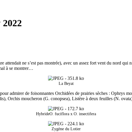
y 2022
ture attendait ne s’est pas montrée), avec un assez fort vent du nord qui
 mal à se montrer…
La Beyat
pour admirer de foisonnantes Orchidées de prairies sèches : Ophrys mouc
dalis), Orchis moucheron (G. conopsea), Listère à deux feuilles (N. ovat
HybrideO. fuciflora x O. insectifera
Zygène du Lotier