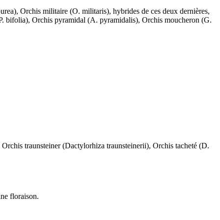
a), Orchis militaire (O. militaris), hybrides de ces deux dernières,
P. bifolia), Orchis pyramidal (A. pyramidalis), Orchis moucheron (G.
rchis traunsteiner (Dactylorhiza traunsteinerii), Orchis tacheté (D.
ne floraison.