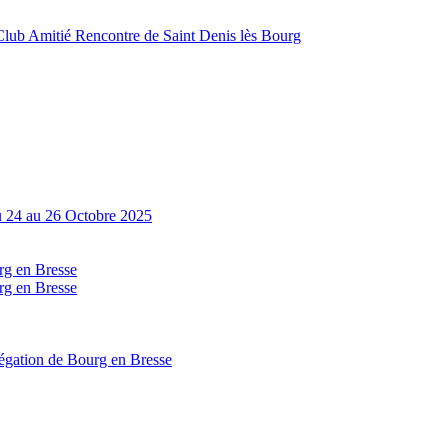
Club Amitié Rencontre de Saint Denis lès Bourg
Du 24 au 26 Octobre 2025
g en Bresse
g en Bresse
égation de Bourg en Bresse