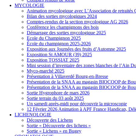
MYCOLOGIE
Animation mycologique avec L’Association de retraités 
Bilan des sorties mycologiques 2024
Comptes-rendus de la section mycologique AG 2026
Conférence les champignons des bois
Démarrage des sorties mycologique 2025
Ecole du Champignon 2025
École du champignon 2025-2026
Exposition aux Journées des fruits d’Automne 2025
Exposition St AMOUR (39) 2025
Exposition TOSSIAT 2025
Mini session d’inventaire des zones blanches de l’Ain 
Myco-marché 2025
Présentation à Villaverdé Bourg-en-Bresse
Présentation de la SNAA au magasin BIOCOOP de Bour
Présentation de la SNAA au magasin BIOCOOP de Bour
Sortie Hygrophore de mars 2026
Sortie terrain du 03 août 2025
Un samedi après-midi pour découvrir la microscopie
12 Février 2026 Animation à APF France Handicap, Dél
LICHENOLOGIE
Découverte des Lichens
Sortie « Découverte des lichens »
Sortie « Lichens » en Bugey