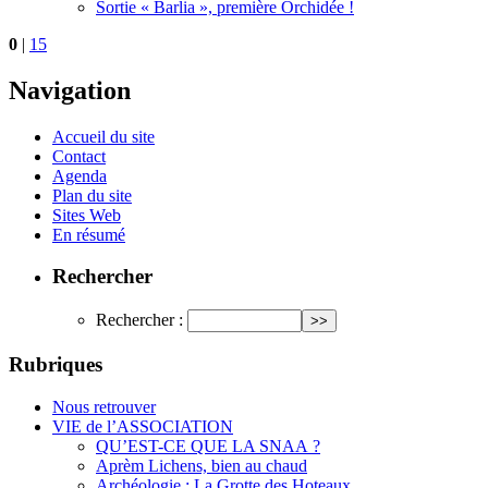
Sortie « Barlia », première Orchidée !
0
|
15
Navigation
Accueil du site
Contact
Agenda
Plan du site
Sites Web
En résumé
Rechercher
Rechercher :
Rubriques
Nous retrouver
VIE de l’ASSOCIATION
QU’EST-CE QUE LA SNAA ?
Aprèm Lichens, bien au chaud
Archéologie : La Grotte des Hoteaux