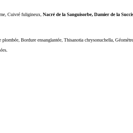
dame, Cuivré fuligineux,
Nacré de la Sanguisorbe, Damier de la Succi
te plombée, Bordure ensanglantée, Thisanotia chrysonuchella, Géomètre
dées.