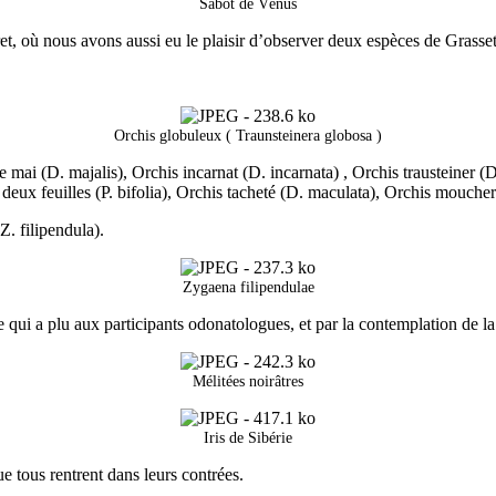
Sabot de Vénus
t, où nous avons aussi eu le plaisir d’observer deux espèces de Grassett
Orchis globuleux ( Traunsteinera globosa )
mai (D. majalis), Orchis incarnat (D. incarnata) , Orchis trausteiner (D
e à deux feuilles (P. bifolia), Orchis tacheté (D. maculata), Orchis mouch
. filipendula).
Zygaena filipendulae
ui a plu aux participants odonatologues, et par la contemplation de la b
Mélitées noirâtres
Iris de Sibérie
ue tous rentrent dans leurs contrées.