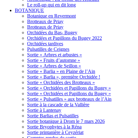
Le roll-up qui en dit long
BOTANIQUE
Botanique en Revermont
Brotteaux de Priay
Brotteaux de Priay
Orchidées du Bas- Bugey
Orchidées et Papillons du Bugey 2022
Orchidées tardives
Pulsatilles de Ceignes
Sortie « Arbres et arbustes »
Sortie « Fruits d’automne »
Sortie « Arbres de Seillon »
Sortie « Barlia » en Plaine de l’Ain
Sortie « Barlia », première Orchidée !
Sortie « Orchidées des Brotteaux »
Sortie « Orchidées et Papillons du Bugey »
Sortie « Orchidées et Papillons du Bugey »
Sortie « Pulsatilles » aux brotteaux de l’Ain
Sortie à la cascade de la Vallière
Sortie à Lantenay
Sortie Barlias et Pulsatilles
Sortie botanique à Drom le 7 mars 2026
Sortie Bryophytes à la Réna
Sortie printanière à Ceyzériat
Comptes rendus de sortie