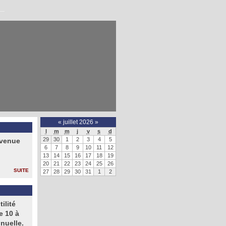
«
juillet 2026
»
l
m
m
j
v
s
d
29
30
1
2
3
4
5
avenue
6
7
8
9
10
11
12
13
14
15
16
17
18
19
20
21
22
23
24
25
26
suite
27
28
29
30
31
1
2
ilité
e 10 à
nuelle.