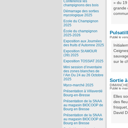
Conférence les
» du 19
champignons des bois
grande d
Démarrage des sorties
commune
mycologique 2025
Ecole du Champignon
2025
École du champignon
Pulsatil
2025-2026
Publié le ven
Exposition aux Journées
Initiale
des fruits d’Automne 2025
Ceignes…
Exposition St AMOUR
(39) 2025
sauvage
Exposition TOSSIAT 2025
sur le c
Mini session d’inventaire
des zones blanches de
l’Ain Du 24 au 26 Octobre
2025
Sortie à
Myco-marché 2025
DIMANCHE 
Publié le ma
Présentation à Villaverdé
Bourg-en-Bresse
Elles so
Présentation de la SNAA
des fleu
au magasin BIOCOOP de
frisque
Bourg en Bresse
David Dr
Présentation de la SNAA
au magasin BIOCOOP de
Bourg en Bresse