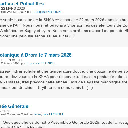
arlias et Pulsatilles
 22 MARS 2026
rcredi 25 mars 2026
par
Françoise BLONDEL
e sortie botanique de la SNAA ce dimanche 22 mars 2026 dans les bro
laine de l’Ain. Nous nous retrouvons à 9 personnes des alentours de B
 Ambérieu en Bugey et Lyon. Nous nous arrêtons d’abord au pont de B
lorer une pelouse sèche située sur la (...)
botanique à Drom le 7 mars 2026
TTE FROMENT
di 23 mars 2026
par
Françoise BLONDEL
après-midi ensoleillé et une température douce, une douzaine de pers
au rendez-vous de la SNAA pour observer la floraison printanière dans 
-Ramasse, très précoce cette année. Bois de Fay Une magnifique flor
ones dent-de-chien : Erythronium dens-canis L. (...)
ée Générale
R 2026
credi 25 février 2026
par
Françoise BLONDEL
! Quelques photos de notre Assemblée Générale 2026…et de l’arrosa
 de la SNAA… A bientôt !