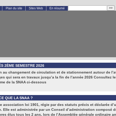
Plan du site
Sites Web
En résumé
ÉS 2ÈME SEMESTRE 2026
n au changement de circulation et de stationnement autour de l’
es qui sera en travaux jusqu’a la fin de l’année 2026 Consultez le
me de la SNAA ci-dessous
CE QUE LA SNAA ?
e association loi 1901, régie par des statuts précis et déclarée d’ut
. Elle est administrée par un Conseil d’administration composé d
es élus tous les 2 ans, lors de l’Assemblée générale ordinaire an