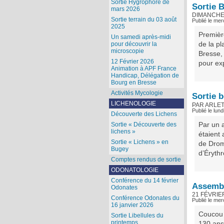
Sortie Hygrophore de
Sortie B
mars 2026
DIMANCHE
Sortie terrain du 03 août
Publié le me
2025
Premièr
Un samedi après-midi
de la p
pour découvrir la
microscopie
Bresse,
12 Février 2026
pour exp
Animation à APF France
Handicap, Délégation de
Bourg en Bresse
Activités Mycologie
Sortie 
LICHENOLOGIE
PAR ARLE
Publié le lun
Découverte des Lichens
Par un 
Sortie « Découverte des
lichens »
étaient 
Sortie « Lichens » en
de Drom
Bugey
d’Érythr
Comptes rendus de sortie
ODONATOLOGIE
Conférence du 14 février
Assembl
Odonates
21 FÉVRIE
Conférence Odonates du
Publié le mer
16 janvier 2026
Coucou 
Sortie Libellules du
printemps
130 ans