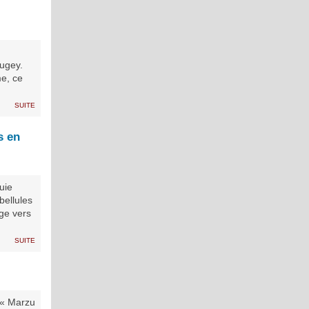
Bugey.
me, ce
suite
s en
uie
bellules
ige vers
suite
 « Marzu