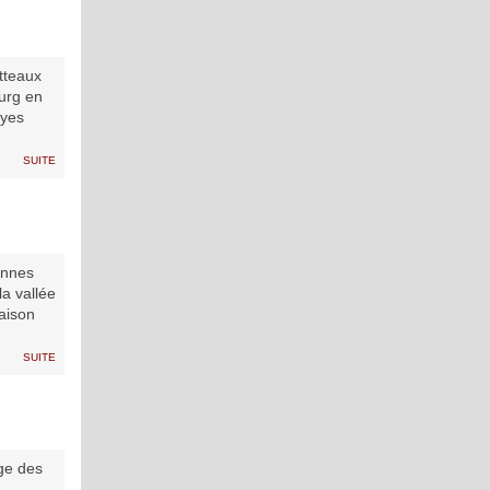
tteaux
ourg en
lyes
suite
onnes
la vallée
aison
suite
ge des