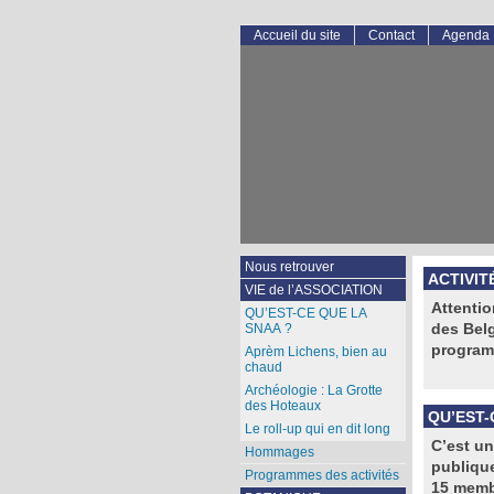
Accueil du site
Contact
Agenda
Nous retrouver
ACTIVIT
VIE de l’ASSOCIATION
Attentio
QU’EST-CE QUE LA
des Belg
SNAA ?
program
Aprèm Lichens, bien au
chaud
Archéologie : La Grotte
des Hoteaux
QU’EST-
Le roll-up qui en dit long
C’est un
Hommages
publique
Programmes des activités
15 membr