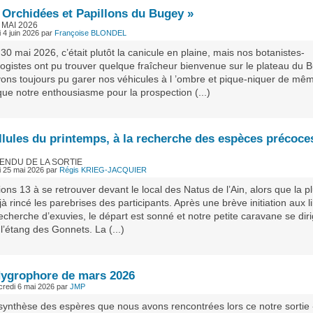
« Orchidées et Papillons du Bugey »
 MAI 2026
i 4 juin 2026
par
Françoise BLONDEL
0 mai 2026, c’était plutôt la canicule en plaine, mais nos botanistes-
ogistes ont pu trouver quelque fraîcheur bienvenue sur le plateau du 
ons toujours pu garer nos véhicules à l ’ombre et pique-niquer de mê
 que notre enthousiasme pour la prospection (...)
ellules du printemps, à la recherche des espèces précoce
ENDU DE LA SORTIE
di 25 mai 2026
par
Régis KRIEG-JACQUIER
ons 13 à se retrouver devant le local des Natus de l’Ain, alors que la pl
jà rincé les parebrises des participants. Après une brève initiation aux li
recherche d’exuvies, le départ est sonné et notre petite caravane se dir
t l’étang des Gonnets. La (...)
Hygrophore de mars 2026
credi 6 mai 2026
par
JMP
a synthèse des espères que nous avons rencontrées lors ce notre sortie