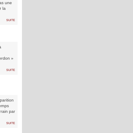
Pas une
r la
suite
à
erdon »
suite
parition
temps
rain par
suite