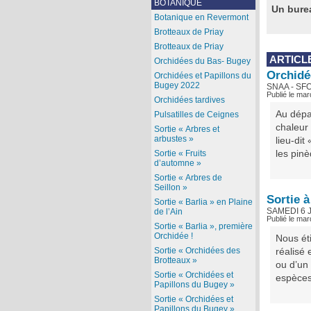
BOTANIQUE
Un burea
Botanique en Revermont
Brotteaux de Priay
Brotteaux de Priay
ARTICL
Orchidées du Bas- Bugey
Orchidé
Orchidées et Papillons du
Bugey 2022
SNAA - SFO
Publié le mar
Orchidées tardives
Au dépa
Pulsatilles de Ceignes
chaleur 
Sortie « Arbres et
arbustes »
lieu-dit
les pinè
Sortie « Fruits
d’automne »
Sortie « Arbres de
Seillon »
Sortie 
Sortie « Barlia » en Plaine
SAMEDI 6 
de l’Ain
Publié le mar
Sortie « Barlia », première
Orchidée !
Nous ét
Sortie « Orchidées des
réalisé 
Brotteaux »
ou d’un 
Sortie « Orchidées et
espèces 
Papillons du Bugey »
Sortie « Orchidées et
Papillons du Bugey »