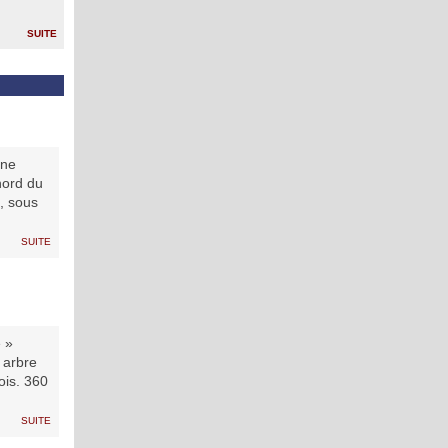
suite
une
nord du
n, sous
suite
 »
 arbre
ois. 360
suite