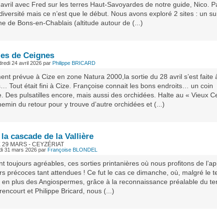
 avril avec Fred sur les terres Haut-Savoyardes de notre guide, Nico. 
iversité mais ce n’est que le début. Nous avons exploré 2 sites : un su
 de Bons-en-Chablais (altitude autour de (...)
les de Ceignes
dredi 24 avril 2026
par
Philippe BRICARD
ment prévue à Cize en zone Natura 2000,la sortie du 28 avril s’est faite 
 Tout était fini à Cize. Françoise connait les bons endroits… un coin
. Des pulsatilles encore, mais aussi des orchidées. Halte au « Vieux C
hemin du retour pour y trouve d’autre orchidées et (...)
 la cascade de la Vallière
29 MARS - CEYZÉRIAT
rdi 31 mars 2026
par
Françoise BLONDEL
nt toujours agréables, ces sorties printanières où nous profitons de l’ap
rs précoces tant attendues ! Ce fut le cas ce dimanche, où, malgré le 
t, en plus des Angiospermes, grâce à la reconnaissance préalable du ter
encourt et Philippe Bricard, nous (...)