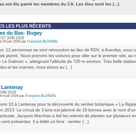
u est élu parmi les membres du CA. Les élus sont les (...)
ES LES PLUS RÉCENTS
es du Bas- Bugey
 27 JUIN 2026
di 30 juin 2026
par
Françoise BLONDEL
rt, 12 personnes se sont retrouvées au lieu de RDV, à Arandas, sous 
de plomb. Nous prenons les voitures pour aller sur le premier site, au 
 « Le Gabrion », atteignant l’altitude de 720 m environ. Très belle statio
des et les marnes, nous étions au (...)
à Lantenay
JUIN 2026
di 9 juin 2026
par
Françoise BLONDEL
ions 10 à Lantenay pour la découverte du sentier botanique « La Rippe
en 2013. Le circuit de 3 kms est jalonné de 19 bornes avec le nom d’un
arbuste. Jacques Marchas a fait les relevés de plantes sur plusieurs m
sont présentes. Il a édité un livre : sentier (...)