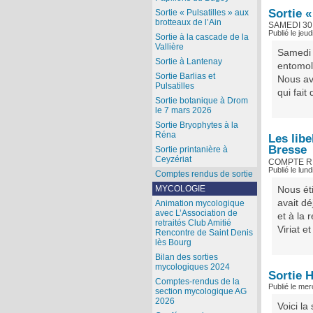
Sortie 
Sortie « Pulsatilles » aux
brotteaux de l’Ain
SAMEDI 30
Publié le jeud
Sortie à la cascade de la
Vallière
Samedi 3
Sortie à Lantenay
entomol
Sortie Barlias et
Nous av
Pulsatilles
qui fait
Sortie botanique à Drom
le 7 mars 2026
Sortie Bryophytes à la
Réna
Les lib
Bresse
Sortie printanière à
Ceyzériat
COMPTE R
Publié le lun
Comptes rendus de sortie
MYCOLOGIE
Nous éti
avait dé
Animation mycologique
avec L’Association de
et à la 
retraités Club Amitié
Viriat e
Rencontre de Saint Denis
lès Bourg
Bilan des sorties
mycologiques 2024
Sortie 
Comptes-rendus de la
Publié le mer
section mycologique AG
2026
Voici l