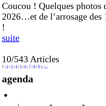
Coucou ! Quelques photos 
2026…et de l’arrosage des
!
suite
10/543 Articles
1
|
2
|
3
|
4
|
5
|
6
|
7
|
8
|
9
|
>
|
...
agenda
l
m
m