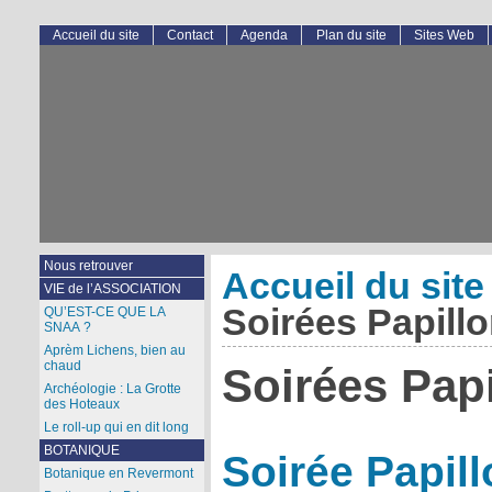
Accueil du site
Contact
Agenda
Plan du site
Sites Web
Nous retrouver
Accueil du site
VIE de l’ASSOCIATION
Soirées Papill
QU’EST-CE QUE LA
SNAA ?
Aprèm Lichens, bien au
chaud
Soirées Pap
Archéologie : La Grotte
des Hoteaux
Le roll-up qui en dit long
BOTANIQUE
Soirée Papill
Botanique en Revermont