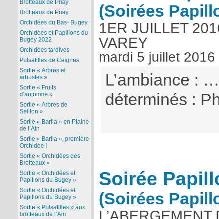
Brotteaux de Priay
(Soirées Papill
Brotteaux de Priay
Orchidées du Bas- Bugey
1ER JUILLET 20
Orchidées et Papillons du
VAREY
Bugey 2022
Orchidées tardives
mardi 5 juillet 2016
Pulsatilles de Ceignes
Sortie « Arbres et
L’ambiance : …
arbustes »
Sortie « Fruits
déterminés : Ph
d’automne »
Sortie « Arbres de
Seillon »
Sortie « Barlia » en Plaine
de l’Ain
Sortie « Barlia », première
Orchidée !
Sortie « Orchidées des
Brotteaux »
Soirée Papill
Sortie « Orchidées et
Papillons du Bugey »
Sortie « Orchidées et
(Soirées Papill
Papillons du Bugey »
Sortie « Pulsatilles » aux
L’ABERGEMENT D
brotteaux de l’Ain