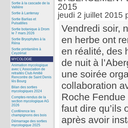
Sortie à la cascade de la
2015
Vallière
jeudi 2 juillet 2015
Sortie à Lantenay
Sortie Barlias et
Pulsatilles
Vendredi soir, 
Sortie botanique à Drom
le 7 mars 2026
en herbe ont re
Sortie Bryophytes à la
Réna
en réalité, des
Sortie printanière à
Ceyzériat
MYCOLOGIE
de nuit à l’Abe
Animation mycologique
avec L’Association de
une soirée org
retraités Club Amitié
Rencontre de Saint Denis
lès Bourg
collaboration a
Bilan des sorties
mycologiques 2024
Roche Fendue »
Comptes-rendus de la
section mycologique AG
2026
faut dire qu’ils 
Conférence les
champignons des bois
après avoir insta
Démarrage des sorties
mycologique 2025