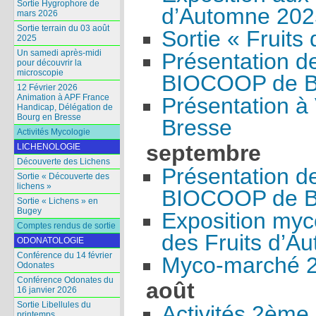
Sortie Hygrophore de
d’Automne 202
mars 2026
Sortie terrain du 03 août
Sortie « Fruits
2025
Un samedi après-midi
Présentation d
pour découvrir la
microscopie
BIOCOOP de B
12 Février 2026
Animation à APF France
Présentation à 
Handicap, Délégation de
Bourg en Bresse
Bresse
Activités Mycologie
septembre
LICHENOLOGIE
Découverte des Lichens
Présentation d
Sortie « Découverte des
lichens »
BIOCOOP de B
Sortie « Lichens » en
Bugey
Exposition myc
Comptes rendus de sortie
des Fruits d’Au
ODONATOLOGIE
Conférence du 14 février
Myco-marché 
Odonates
Conférence Odonates du
août
16 janvier 2026
Sortie Libellules du
Activités 2ème
printemps