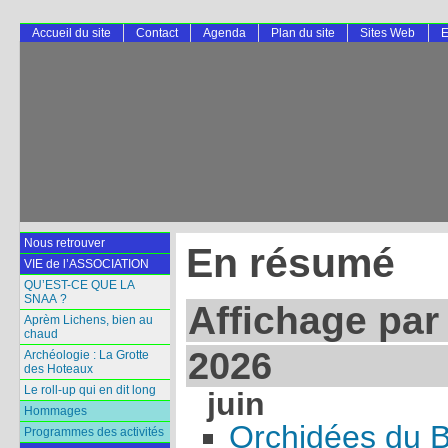
Accueil du site
Contact
Agenda
Plan du site
Sites Web
E
Nous retrouver
En résumé
VIE de l’ASSOCIATION
QU’EST-CE QUE LA
SNAA ?
Affichage par
Aprèm Lichens, bien au
chaud
2026
Archéologie : La Grotte
des Hoteaux
Le roll-up qui en dit long
juin
Hommages
Orchidées du 
Programmes des activités