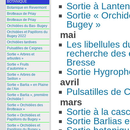
BOTANIQUE
Sortie à Lante
Botanique en Revermont
Sortie « Orchid
Brotteaux de Priay
Brotteaux de Priay
Bugey »
Orchidées du Bas- Bugey
mai
Orchidées et Papillons du
Bugey 2022
Les libellules d
Orchidées tardives
Pulsatilles de Ceignes
recherche des
Sortie « Arbres et
arbustes »
Bresse
Sortie « Fruits
d’automne »
Sortie Hygroph
Sortie « Arbres de
Seillon »
avril
Sortie « Barlia » en Plaine
Pulsatilles de 
de l’Ain
Sortie « Barlia », première
Orchidée !
mars
Sortie « Orchidées des
Sortie à la cas
Brotteaux »
Sortie « Orchidées et
Sortie Barlias e
Papillons du Bugey »
Sortie « Orchidées et
Papillons du Bugey »