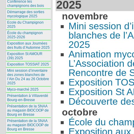
2025
Conférence les
champignons des bois
Démarrage des sorties
novembre
mycologique 2025
Ecole du Champignon
Mini session d’
2025
blanches de l’
École du champignon
2025-2026
2025
Exposition aux Journées
des fruits d’Automne 2025
Animation myc
Exposition St AMOUR
(39) 2025
L’Association d
Exposition TOSSIAT 2025
Rencontre de S
Mini session d’inventaire
des zones blanches de
l’Ain Du 24 au 26 Octobre
Exposition TO
2025
Exposition St
Myco-marché 2025
Présentation à Villaverdé
Découverte de
Bourg-en-Bresse
Présentation de la SNAA
octobre
au magasin BIOCOOP de
Bourg en Bresse
École du cham
Présentation de la SNAA
au magasin BIOCOOP de
Exposition aux 
Bourg en Bresse