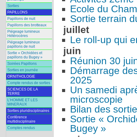
Ecole du Cham
Sorties
PAPILLONS
Sortie terrain 
Papillons de nuit
Papillons des brotteaux
juillet
Piégeage lumineux
Hétérocères
Le roll-up qui e
Piégeage lumineux
papillons de nuit
juin
Sortie « Orchidées et
papillons du Bugey »
Réunion 30 jui
Soirées Papillons
Démarrage des 
Sorties en journée
ORNITHOLOGIE
2025
Compte rendus de sorties
Un samedi aprè
SCIENCES DE LA
TERRE
microscopie
L’HOMME ET LES
MINERAUX
Bilan des sort
Sorties pluridisciplinaires
Sortie « Orchid
Conférence
multidisciplinaire
Bugey »
Comptes rendus