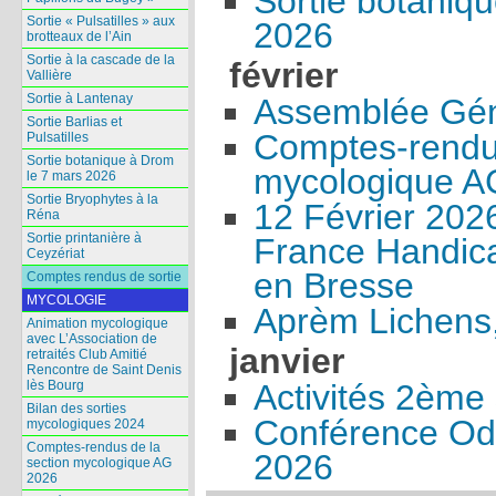
Sortie botaniq
Sortie « Pulsatilles » aux
2026
brotteaux de l’Ain
Sortie à la cascade de la
février
Vallière
Sortie à Lantenay
Assemblée Gén
Sortie Barlias et
Comptes-rendus
Pulsatilles
Sortie botanique à Drom
mycologique A
le 7 mars 2026
Sortie Bryophytes à la
12 Février 202
Réna
Sortie printanière à
France Handica
Ceyzériat
en Bresse
Comptes rendus de sortie
MYCOLOGIE
Aprèm Lichens,
Animation mycologique
avec L’Association de
janvier
retraités Club Amitié
Rencontre de Saint Denis
lès Bourg
Activités 2ème
Bilan des sorties
Conférence Odo
mycologiques 2024
Comptes-rendus de la
2026
section mycologique AG
2026