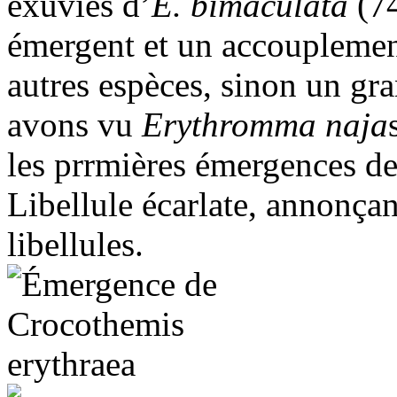
exuvies d’
E. bimaculata
(74
émergent et un accouplemen
autres espèces, sinon un g
avons vu
Erythromma naja
les prrmières émergences d
Libellule écarlate, annonçan
libellules.