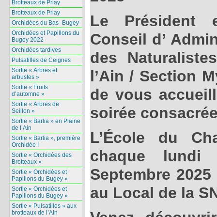
Brotteaux de Priay
Brotteaux de Priay
Le Président
Orchidées du Bas- Bugey
Orchidées et Papillons du
Conseil d’ Admin
Bugey 2022
Orchidées tardives
des Naturaliste
Pulsatilles de Ceignes
Sortie « Arbres et
l’Ain / Section 
arbustes »
Sortie « Fruits
de vous accueill
d’automne »
Sortie « Arbres de
soirée consacré
Seillon »
Sortie « Barlia » en Plaine
de l’Ain
L’École du Ch
Sortie « Barlia », première
Orchidée !
chaque lund
Sortie « Orchidées des
Brotteaux »
Septembre 2025
Sortie « Orchidées et
Papillons du Bugey »
au Local de la S
Sortie « Orchidées et
Papillons du Bugey »
Sortie « Pulsatilles » aux
brotteaux de l’Ain