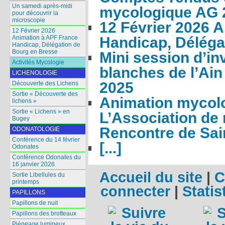
Un samedi après-midi
mycologique AG 
pour découvrir la
microscopie
12 Février 2026 
12 Février 2026
Animation à APF France
Handicap, Déléga
Handicap, Délégation de
Bourg en Bresse
Mini session d’in
Activités Mycologie
blanches de l’Ain
LICHENOLOGIE
2025
Découverte des Lichens
Sortie « Découverte des
Animation mycol
lichens »
Sortie « Lichens » en
L’Association de 
Bugey
Rencontre de Sai
ODONATOLOGIE
Conférence du 14 février
[...]
Odonates
Conférence Odonates du
16 janvier 2026
Accueil du site
|
C
Sortie Libellules du
printemps
connecter
|
Statis
PAPILLONS
Papillons de nuit
Papillons des brotteaux
Piégeage lumineux