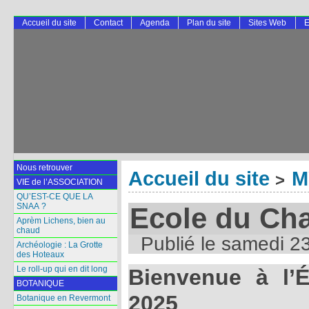
Accueil du site
Contact
Agenda
Plan du site
Sites Web
E
Nous retrouver
Accueil du site
M
>
VIE de l’ASSOCIATION
QU’EST-CE QUE LA
SNAA ?
Ecole du Ch
Aprèm Lichens, bien au
chaud
Publié le
samedi 23
Archéologie : La Grotte
des Hoteaux
Le roll-up qui en dit long
Bienvenue à l’
BOTANIQUE
2025
Botanique en Revermont