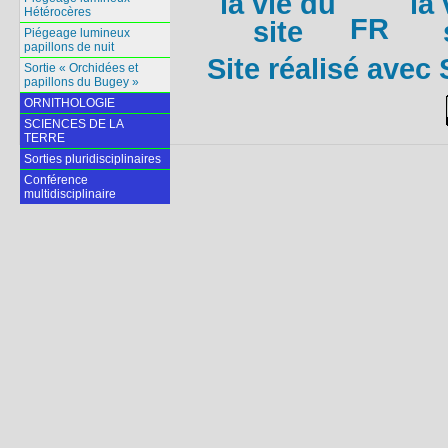
Hétérocères
FR
Piégeage lumineux
papillons de nuit
Site réalisé avec 
Sortie « Orchidées et
papillons du Bugey »
ORNITHOLOGIE
SCIENCES DE LA
TERRE
Sorties pluridisciplinaires
Conférence
multidisciplinaire