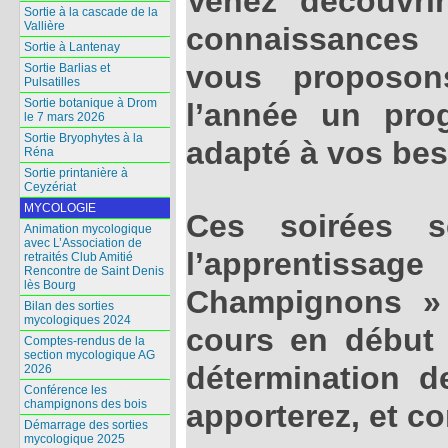
Venez découvri
Sortie à la cascade de la
Vallière
connaissances
Sortie à Lantenay
vous proposo
Sortie Barlias et
Pulsatilles
Sortie botanique à Drom
l’année un pro
le 7 mars 2026
Sortie Bryophytes à la
adapté à vos bes
Réna
Sortie printanière à
Ceyzériat
MYCOLOGIE
Ces soirées s
Animation mycologique
avec L’Association de
l’apprentiss
retraités Club Amitié
Rencontre de Saint Denis
lès Bourg
Champignons »
Bilan des sorties
mycologiques 2024
cours en début 
Comptes-rendus de la
section mycologique AG
détermination 
2026
Conférence les
champignons des bois
apporterez, et co
Démarrage des sorties
mycologique 2025