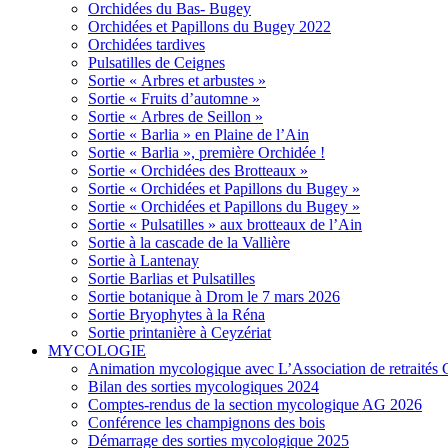
Orchidées du Bas- Bugey
Orchidées et Papillons du Bugey 2022
Orchidées tardives
Pulsatilles de Ceignes
Sortie « Arbres et arbustes »
Sortie « Fruits d’automne »
Sortie « Arbres de Seillon »
Sortie « Barlia » en Plaine de l’Ain
Sortie « Barlia », première Orchidée !
Sortie « Orchidées des Brotteaux »
Sortie « Orchidées et Papillons du Bugey »
Sortie « Orchidées et Papillons du Bugey »
Sortie « Pulsatilles » aux brotteaux de l’Ain
Sortie à la cascade de la Vallière
Sortie à Lantenay
Sortie Barlias et Pulsatilles
Sortie botanique à Drom le 7 mars 2026
Sortie Bryophytes à la Réna
Sortie printanière à Ceyzériat
MYCOLOGIE
Animation mycologique avec L’Association de retraités 
Bilan des sorties mycologiques 2024
Comptes-rendus de la section mycologique AG 2026
Conférence les champignons des bois
Démarrage des sorties mycologique 2025