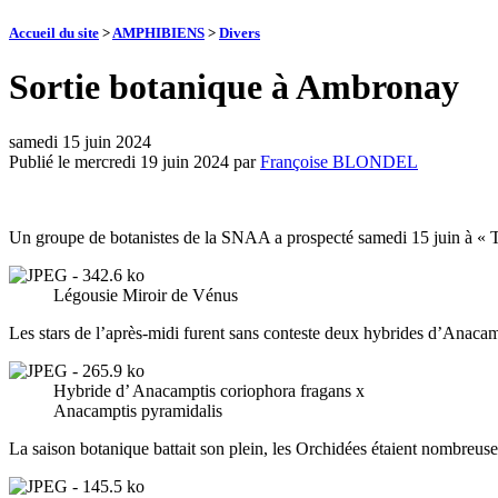
Accueil du site
>
AMPHIBIENS
>
Divers
Sortie botanique à Ambronay
samedi 15 juin 2024
Publié le
mercredi 19 juin 2024
par
Françoise BLONDEL
Un groupe de botanistes de la SNAA a prospecté samedi 15 juin à « Te
Légousie Miroir de Vénus
Les stars de l’après-midi furent sans conteste deux hybrides d’Anacam
Hybride d’ Anacamptis coriophora fragans x
Anacamptis pyramidalis
La saison botanique battait son plein, les Orchidées étaient nombreuses