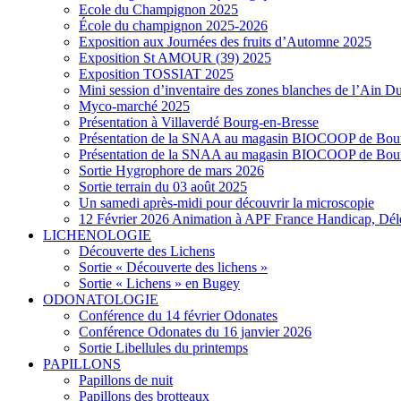
Ecole du Champignon 2025
École du champignon 2025-2026
Exposition aux Journées des fruits d’Automne 2025
Exposition St AMOUR (39) 2025
Exposition TOSSIAT 2025
Mini session d’inventaire des zones blanches de l’Ain 
Myco-marché 2025
Présentation à Villaverdé Bourg-en-Bresse
Présentation de la SNAA au magasin BIOCOOP de Bour
Présentation de la SNAA au magasin BIOCOOP de Bour
Sortie Hygrophore de mars 2026
Sortie terrain du 03 août 2025
Un samedi après-midi pour découvrir la microscopie
12 Février 2026 Animation à APF France Handicap, Dél
LICHENOLOGIE
Découverte des Lichens
Sortie « Découverte des lichens »
Sortie « Lichens » en Bugey
ODONATOLOGIE
Conférence du 14 février Odonates
Conférence Odonates du 16 janvier 2026
Sortie Libellules du printemps
PAPILLONS
Papillons de nuit
Papillons des brotteaux