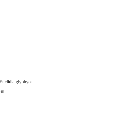
Euclidia glyphyca.
il.