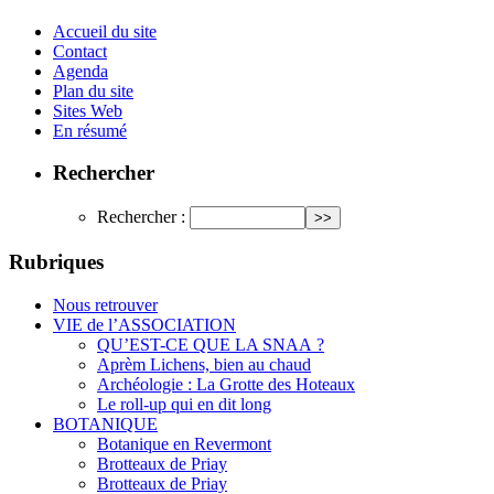
Accueil du site
Contact
Agenda
Plan du site
Sites Web
En résumé
Rechercher
Rechercher :
Rubriques
Nous retrouver
VIE de l’ASSOCIATION
QU’EST-CE QUE LA SNAA ?
Aprèm Lichens, bien au chaud
Archéologie : La Grotte des Hoteaux
Le roll-up qui en dit long
BOTANIQUE
Botanique en Revermont
Brotteaux de Priay
Brotteaux de Priay