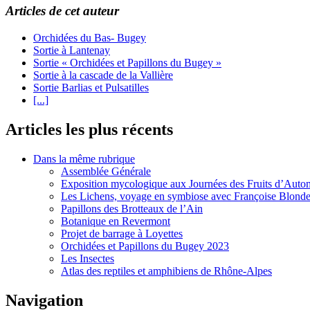
Articles de cet auteur
Orchidées du Bas- Bugey
Sortie à Lantenay
Sortie « Orchidées et Papillons du Bugey »
Sortie à la cascade de la Vallière
Sortie Barlias et Pulsatilles
[...]
Articles les plus récents
Dans la même rubrique
Assemblée Générale
Exposition mycologique aux Journées des Fruits d’Autom
Les Lichens, voyage en symbiose avec Françoise Blonde
Papillons des Brotteaux de l’Ain
Botanique en Revermont
Projet de barrage à Loyettes
Orchidées et Papillons du Bugey 2023
Les Insectes
Atlas des reptiles et amphibiens de Rhône-Alpes
Navigation