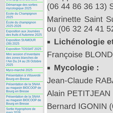
(06 44 86 36 13)
Démarrage des sorties
mycologique 2025
Ecole du Champignon
Marinette Saint S
2025
École du champignon
2025-2026
ou (06 32 24 41 5
Exposition aux Journées
des fruits d’Automne 2025
Lichénologie e
Exposition St AMOUR
(39) 2025
Exposition TOSSIAT 2025
Françoise BLONDE
Mini session d’inventaire
des zones blanches de
l’Ain Du 24 au 26 Octobre
Mycologie :
2025
Myco-marché 2025
Présentation à Villaverdé
Jean-Claude RABA
Bourg-en-Bresse
Présentation de la SNAA
au magasin BIOCOOP de
Alain PETITJEAN 
Bourg en Bresse
Présentation de la SNAA
au magasin BIOCOOP de
Bernard IGONIN (
Bourg en Bresse
Sortie Hygrophore de
mars 2026