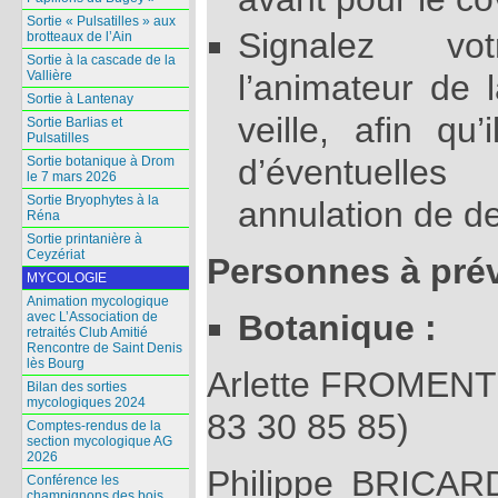
Sortie « Pulsatilles » aux
Signalez vot
brotteaux de l’Ain
Sortie à la cascade de la
l’animateur de 
Vallière
Sortie à Lantenay
veille, afin qu
Sortie Barlias et
Pulsatilles
d’éventuelle
Sortie botanique à Drom
le 7 mars 2026
Sortie Bryophytes à la
annulation de de
Réna
Sortie printanière à
Ceyzériat
Personnes à prév
MYCOLOGIE
Animation mycologique
Botanique :
avec L’Association de
retraités Club Amitié
Rencontre de Saint Denis
lès Bourg
Arlette FROMENT 
Bilan des sorties
mycologiques 2024
83 30 85 85)
Comptes-rendus de la
section mycologique AG
2026
Philippe BRICAR
Conférence les
champignons des bois