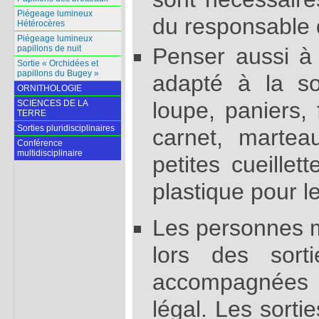
Piégeage lumineux
du responsable d
Hétérocères
Piégeage lumineux
Penser aussi à p
papillons de nuit
Sortie « Orchidées et
papillons du Bugey »
adapté à la so
ORNITHOLOGIE
loupe, paniers, 
SCIENCES DE LA
TERRE
Sorties pluridisciplinaires
carnet, martea
Conférence
multidisciplinaire
petites cueille
plastique pour 
Les personnes 
lors des sorti
accompagnées
légal. Les sorti