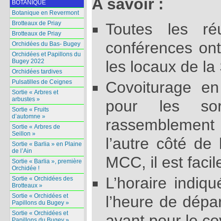
A savoir :
BOTANIQUE
Botanique en Revermont
Brotteaux de Priay
Toutes les ré
Brotteaux de Priay
conférences ont
Orchidées du Bas- Bugey
Orchidées et Papillons du
Bugey 2022
les locaux de la
Orchidées tardives
Covoiturage e
Pulsatilles de Ceignes
Sortie « Arbres et
arbustes »
pour les so
Sortie « Fruits
d’automne »
rassemblement 
Sortie « Arbres de
Seillon »
l’autre côté de
Sortie « Barlia » en Plaine
de l’Ain
MCC, il est facil
Sortie « Barlia », première
Orchidée !
L’horaire indiq
Sortie « Orchidées des
Brotteaux »
Sortie « Orchidées et
l’heure de dépar
Papillons du Bugey »
Sortie « Orchidées et
avant pour le co
Papillons du Bugey »