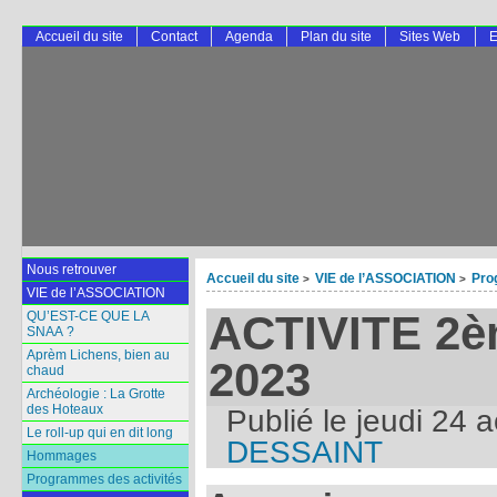
Accueil du site
Contact
Agenda
Plan du site
Sites Web
E
Nous retrouver
Accueil du site
VIE de l’ASSOCIATION
Pro
>
>
VIE de l’ASSOCIATION
ACTIVITE 2
QU’EST-CE QUE LA
SNAA ?
Aprèm Lichens, bien au
2023
chaud
Archéologie : La Grotte
des Hoteaux
Publié le
jeudi 24 
Le roll-up qui en dit long
DESSAINT
Hommages
Programmes des activités