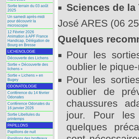
Sciences de la 
Sortie terrain du 03 août
2025
Un samedi après-midi
José ARES (06 25
pour découvrir la
microscopie
12 Février 2026
Quelques recom
Animation à APF France
Handicap, Délégation de
Bourg en Bresse
Pour les sorti
LICHENOLOGIE
Découverte des Lichens
oublier le pique
Sortie « Découverte des
lichens »
Sortie « Lichens » en
Pour les sortie
Bugey
ODONATOLOGIE
oublier de pré
Conférence du 14 février
Odonates
chaussures ad
Conférence Odonates du
16 janvier 2026
jour. Pour les
Sortie Libellules du
printemps
quelques préca
PAPILLONS
Papillons de nuit
sont nécessaire
Papillons des brotteaux