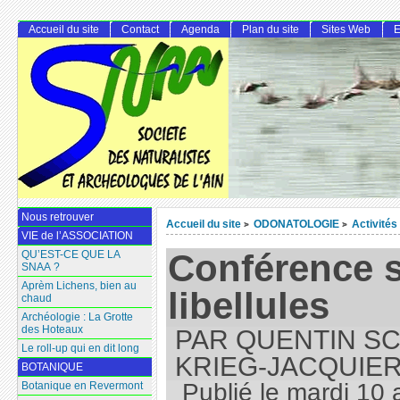
Accueil du site
Contact
Agenda
Plan du site
Sites Web
E
Nous retrouver
Accueil du site
ODONATOLOGIE
Activités
>
>
VIE de l’ASSOCIATION
Conférence s
QU’EST-CE QUE LA
SNAA ?
Aprèm Lichens, bien au
libellules
chaud
Archéologie : La Grotte
des Hoteaux
PAR QUENTIN SC
Le roll-up qui en dit long
KRIEG-JACQUIE
BOTANIQUE
Publié le
mardi 10 a
Botanique en Revermont