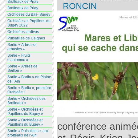
Brotteaux de Priay
RONCIN
Brotteaux de Priay
Orchidées du Bas- Bugey
Orchidées et Papillons du
Bugey 2022
Orchidées tardives
Pulsatilles de Ceignes
Sortie « Arbres et
arbustes »
Sortie « Fruits
d’automne »
Sortie « Arbres de
Seillon »
Sortie « Barlia » en Plaine
de l’Ain
Sortie « Barlia », première
Orchidée !
Sortie « Orchidées des
Brotteaux »
Sortie « Orchidées et
Papillons du Bugey »
Sortie « Orchidées et
conférence animé
Papillons du Bugey »
Sortie « Pulsatilles » aux
brotteaux de l’Ain