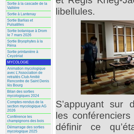
et Régis Krieg-Ja
Sortie à la cascade de la
Vallière
libellules.
Sortie à Lantenay
Sortie Barlias et
Pulsatilles
Sortie botanique à Drom
le 7 mars 2026
Sortie Bryophytes à la
Réna
Sortie printanière à
Ceyzériat
MYCOLOGIE
Animation mycologique
avec L’Association de
retraités Club Amitié
Rencontre de Saint Denis
lès Bourg
Bilan des sorties
mycologiques 2024
S’appuyant sur 
Comptes-rendus de la
section mycologique AG
2026
les conférenciers
Conférence les
champignons des bois
définir ce qu’é
Démarrage des sorties
mycologique 2025