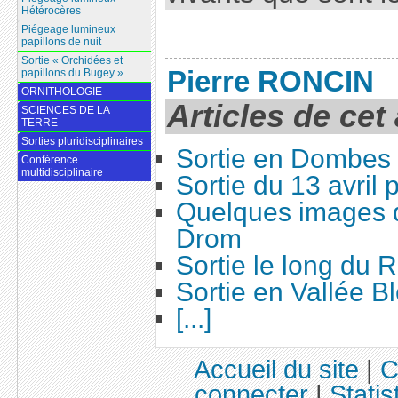
Hétérocères
Piégeage lumineux
papillons de nuit
Sortie « Orchidées et
Pierre RONCIN
papillons du Bugey »
ORNITHOLOGIE
Articles de cet
SCIENCES DE LA
TERRE
Sorties pluridisciplinaires
Sortie en Dombes
Conférence
multidisciplinaire
Sortie du 13 avril
Quelques images d
Drom
Sortie le long du
Sortie en Vallée B
[...]
Accueil du site
|
C
connecter
|
Statis