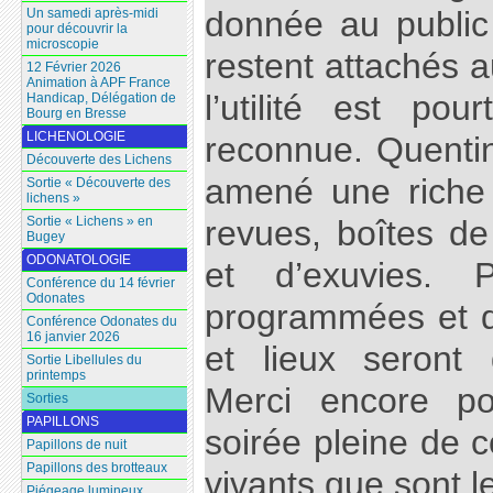
donnée au public
Un samedi après-midi
pour découvrir la
microscopie
restent attachés 
12 Février 2026
Animation à APF France
l’utilité est po
Handicap, Délégation de
Bourg en Bresse
LICHENOLOGIE
reconnue. Quentin
Découverte des Lichens
amené une riche 
Sortie « Découverte des
lichens »
Sortie « Lichens » en
revues, boîtes de 
Bugey
ODONATOLOGIE
et d’exuvies. P
Conférence du 14 février
Odonates
programmées et de
Conférence Odonates du
16 janvier 2026
et lieux seront 
Sortie Libellules du
printemps
Merci encore po
Sorties
PAPILLONS
soirée pleine de 
Papillons de nuit
Papillons des brotteaux
vivants que sont le
Piégeage lumineux