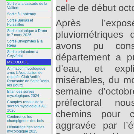
Sortie à la cascade de la
celle de début oct
Vallière
Sortie à Lantenay
Après l’expo
Sortie Barlias et
Pulsatilles
Sortie botanique à Drom
pluviométriques
le 7 mars 2026
Sortie Bryophytes à la
avons pu cons
Réna
Sortie printanière à
département a p
Ceyzériat
MYCOLOGIE
d’eau, et expli
Animation mycologique
avec L’Association de
misérables, du mo
retraités Club Amitié
Rencontre de Saint Denis
lès Bourg
semaine d’octobre
Bilan des sorties
mycologiques 2024
préfectoral nou
Comptes-rendus de la
section mycologique AG
2026
chemins pour c
Conférence les
champignons des bois
aggravée par l’
Démarrage des sorties
mycologique 2025