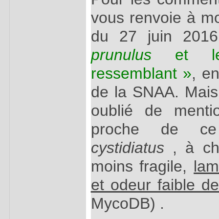
vous renvoie à m
du 27 juin 2016
prunulus
et les
ressemblant »
, e
de la SNAA. Mais 
oublié de menti
proche de ce 
cystidiatus
, à ch
moins fragile,
lam
et odeur faible d
MycoDB) .