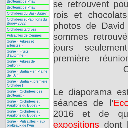
se retrouvent pou
Brotteaux de Priay
Brotteaux de Priay
rois et chocolat
Orchidées du Bas- Bugey
Orchidées et Papillons du
photos de David
Bugey 2022
Orchidées tardives
sommes retrouvé
Pulsatilles de Ceignes
Sortie « Arbres et
jours seulemen
arbustes »
Sortie « Fruits
première réun
d’automne »
Sortie « Arbres de
Seillon »
C
Sortie « Barlia » en Plaine
de l’Ain
Sortie « Barlia », première
Orchidée !
Le diaporama est
Sortie « Orchidées des
Brotteaux »
séances de l’
Ec
Sortie « Orchidées et
Papillons du Bugey »
2016 et de q
Sortie « Orchidées et
Papillons du Bugey »
Sortie « Pulsatilles » aux
expositions
dont l
brotteaux de l’Ain