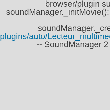
browser/plugin su
soundManager._initMovie()
soundManager._crea
plugins/auto/Lecteur_multi
-- SoundManager 2 