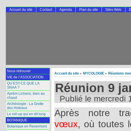
Accueil du site
Contact
Agenda
Plan du site
Sites Web
E
Nous retrouver
Accueil du site
MYCOLOGIE
Réunions men
>
>
VIE de l’ASSOCIATION
Réunion 9 ja
QU’EST-CE QUE LA
SNAA ?
Aprèm Lichens, bien au
Publié le
mercredi 
chaud
Archéologie : La Grotte
des Hoteaux
Après notre tra
Le roll-up qui en dit long
BOTANIQUE
vœux
, où toutes 
Botanique en Revermont