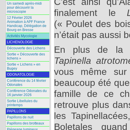
C’est ainsi qu’A
Un samedi après-midi
pour découvrir la
finalement le
microscopie
12 Février 2026
(« Poulet des boi
Animation à APF France
Handicap, Délégation de
Bourg en Bresse
n’était pas aussi 
Activités Mycologie
LICHENOLOGIE
En plus de la 
Découverte des Lichens
Sortie « Découverte des
Tapinella atrotom
lichens »
Sortie « Lichens » en
vous même sur 
Bugey
ODONATOLOGIE
beaucoup été que
Conférence du 14 février
Odonates
famille de ce c
Conférence Odonates du
16 janvier 2026
Sortie Libellules du
retrouve plus dan
printemps
PAPILLONS
les Tapinellacée
Papillons de nuit
Papillons des brotteaux
Boletales quan
Piégeage lumineux