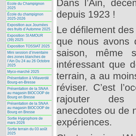
Dans l’Ain, déce
Ecole du Champignon
2025
depuis 1923 !
École du champignon
2025-2026
Exposition aux Journées
Le défilement de
des fruits d’Automne 2025
Exposition St AMOUR
que nous avons d
(39) 2025
Exposition TOSSIAT 2025
saison, même s
Mini session d’inventaire
des zones blanches de
l’Ain Du 24 au 26 Octobre
intéressant que d
2025
Myco-marché 2025
terrain, a au moin
Présentation à Villaverdé
Bourg-en-Bresse
réviser. C’est l’
Présentation de la SNAA
au magasin BIOCOOP de
rajouter des
Bourg en Bresse
Présentation de la SNAA
anecdotes ou de no
au magasin BIOCOOP de
Bourg en Bresse
Sortie Hygrophore de
expériences.
mars 2026
Sortie terrain du 03 août
2025