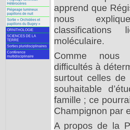
Hétérocères
apprend que Régi
Piégeage lumineux
papillons de nuit
nous expliqu
Sortie « Orchidées et
papillons du Bugey »
classifications
ORNITHOLOGIE
SCIENCES DE LA
moléculaire.
TERRE
Sorties pluridisciplinaires
Conférence
Comme nous a
multidisciplinaire
difficultés à déte
surtout celles de 
souhaitable d’ét
famille ; ce pourra
Champignon par 
A propos de la Pé