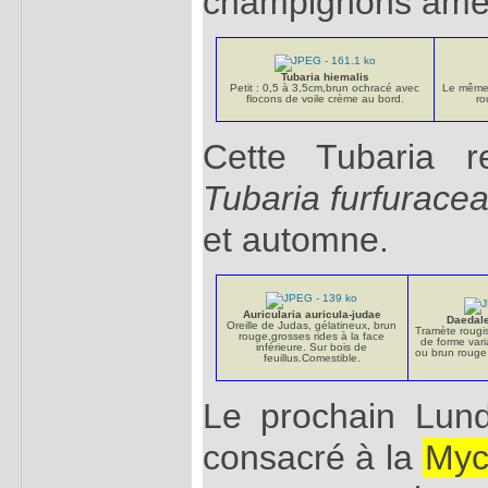
champignons amen
Tubaria hiemalis
Petit : 0,5 à 3,5cm,brun ochracé avec
Le même.
flocons de voile crème au bord.
ro
Cette Tubaria 
Tubaria furfurace
et automne.
Auricularia auricula-judae
Daedal
Oreille de Judas, gélatineux, brun
Tramète rougi
rouge,grosses rides à la face
de forme vari
inférieure. Sur bois de
ou brun rouge 
feuillus.Comestible.
Le prochain Lun
consacré à la
Myc