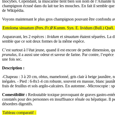
Inocybes. Cependant, la muscarine tient bien son nom de l’Amanite tue
champignon écrasé dans du lait tue les mouches. En fait il semble que l
de Wikipédia.
Voyons maintenant le plus gros champignon pouvant être confondu av
Entoloma sinuatum (Pers.:Fr.)P.Kumm. Syn. E. lividum (Bull.) Quél.
Auparavant, les 2 espèces :
lividum
et
sinuatum
étaient séparées. La d
semble que ce soit deux formes de la même espèce.
C’est surtout à l’état jeune, quand il est encore de petite dimension,
prunulus
, il a aussi une odeur et saveur de farine. Par contre, l’espèce
une fois sec.
Description :
-Chapeau : 3 à 20 cm, obtus, mamelonné, gris clair à beige jaunâtre, n
inégales. - Pied : 6-8x1-4 cm robuste, souvent en massue, blanc jaunâtr
frais de feuillus et sols argilo-calcaires. En automne. -Microscopie : 
Comestibilité :
Redoutable toxique provoquant de graves gastro-enté
constatés pour des personnes en insuffisance rénale ou hépatique. Il 
désordres digestifs.
Tableau comparatif :