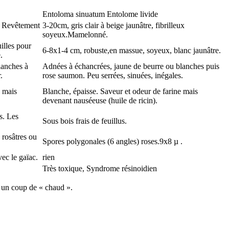
Entoloma sinuatum Entolome livide
. Revêtement
3-20cm, gris clair à beige jaunâtre, fibrilleux
soyeux.Mamelonné.
illes pour
6-8x1-4 cm, robuste,en massue, soyeux, blanc jaunâtre.
.
lanches à
Adnées à échancrées, jaune de beurre ou blanches puis
.
rose saumon. Peu serrées, sinuées, inégales.
e mais
Blanche, épaisse. Saveur et odeur de farine mais
devenant nauséeuse (huile de ricin).
es. Les
Sous bois frais de feuillus.
 rosâtres ou
Spores polygonales (6 angles) roses.9x8 µ .
ec le gaïac.
rien
Très toxique, Syndrome résinoidien
s un coup de « chaud ».