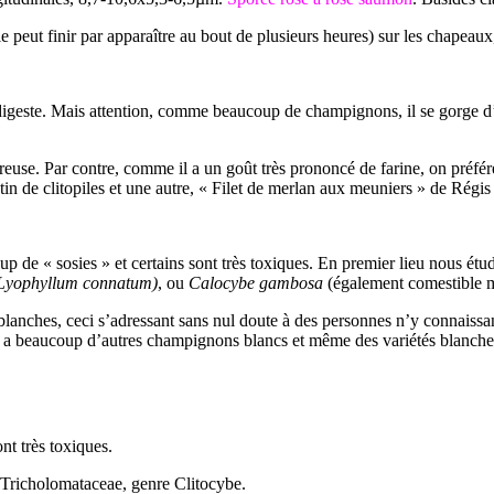
 peut finir par apparaître au bout de plusieurs heures) sur les chapeaux,
 digeste. Mais attention, comme beaucoup de champignons, il se gorge d’
use. Par contre, comme il a un goût très prononcé de farine, on préférera
in de clitopiles et une autre, « Filet de merlan aux meuniers » de Régi
oup de « sosies » et certains sont très toxiques. En premier lieu nous étu
(Lyophyllum connatum)
, ou
Calocybe gambosa
(également comestible m
lanches, ceci s’adressant sans nul doute à des personnes n’y connaissa
y a beaucoup d’autres champignons blancs et même des variétés blanches
nt très toxiques.
es Tricholomataceae, genre Clitocybe.