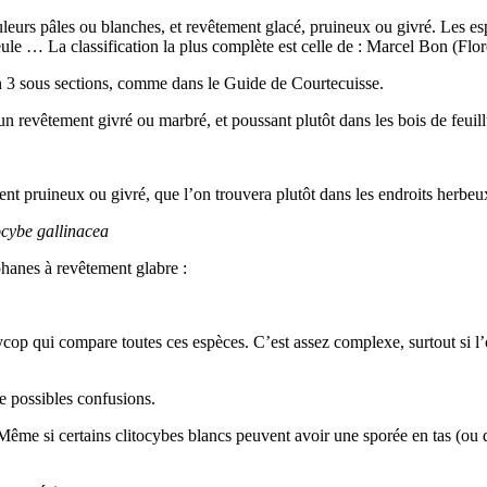
uleurs pâles ou blanches, et revêtement glacé, pruineux ou givré. Les es
eule … La classification la plus complète est celle de : Marcel Bon (Fl
n 3 sous sections, comme dans le Guide de Courtecuisse.
 revêtement givré ou marbré, et poussant plutôt dans les bois de feuill
ent pruineux ou givré, que l’on trouvera plutôt dans les endroits herbeu
ocybe gallinacea
hanes à revêtement glabre :
cop qui compare toutes ces espèces. C’est assez complexe, surtout si l’
e possibles confusions.
ême si certains clitocybes blancs peuvent avoir une sporée en tas (ou de