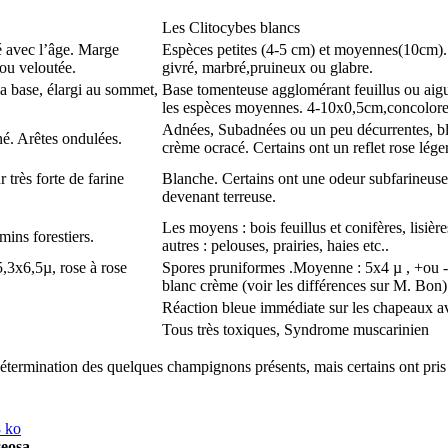
Les Clitocybes blancs
é avec l’âge. Marge
Espèces petites (4-5 cm) et moyennes(10cm)
 ou veloutée.
givré, marbré,pruineux ou glabre.
la base, élargi au sommet,
Base tomenteuse agglomérant feuillus ou aigu
les espèces moyennes. 4-10x0,5cm,concolore
Adnées, Subadnées ou un peu décurrentes, b
né. Arêtes ondulées.
crème ocracé. Certains ont un reflet rose léger
très forte de farine
Blanche. Certains ont une odeur subfarineus
devenant terreuse.
Les moyens : bois feuillus et conifères, lisièr
mins forestiers.
autres : pelouses, prairies, haies etc..
5,3x6,5µ, rose à rose
Spores pruniformes .Moyenne : 5x4 µ , +ou -
blanc crème (voir les différences sur M. Bon)
Réaction bleue immédiate sur les chapeaux av
Tous très toxiques, Syndrome muscarinien
 détermination des quelques champignons présents, mais certains ont pri
seosa