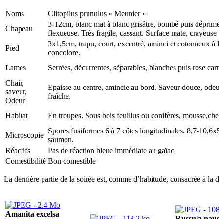
Noms
Clitopilus prunulus « Meunier »
3-12cm, blanc mat à blanc grisâtre, bombé puis déprim
Chapeau
flexueuse. Très fragile, cassant. Surface mate, crayeuse
3x1,5cm, trapu, court, excentré, aminci et cotonneux à 
Pied
concolore.
Lames
Serrées, décurrentes, séparables, blanches puis rose car
Chair,
Epaisse au centre, amincie au bord. Saveur douce, odeur 
saveur,
fraîche.
Odeur
Habitat
En troupes. Sous bois feuillus ou conifères, mousse,che
Spores fusiformes 6 à 7 côtes longitudinales. 8,7-10,6x
Microscopie
saumon.
Réactifs
Pas de réaction bleue immédiate au gaïac.
Comestibilité
Bon comestible
La dernière partie de la soirée est, comme d’habitude, consacrée à la
Amanita excelsa
Russula nau