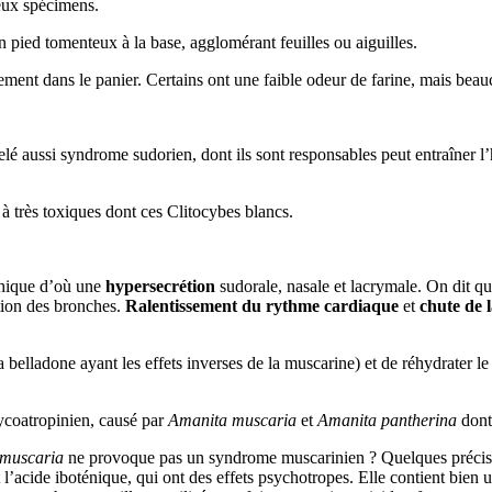
ieux spécimens.
 pied tomenteux à la base, agglomérant feuilles ou aiguilles.
ilement dans le panier. Certains ont une faible odeur de farine, mais be
elé aussi syndrome sudorien, dont ils sont responsables peut entraîner l
à très toxiques dont ces Clitocybes blancs.
hique d’où une
hypersecrétion
sudorale, nasale et lacrymale. On dit qu
étion des bronches.
Ralentissement du rythme cardiaque
et
chute de l
 la belladone ayant les effets inverses de la muscarine) et de réhydrate
coatropinien, causé par
Amanita muscaria
et
Amanita pantherina
dont 
muscaria
ne provoque pas un syndrome muscarinien ? Quelques précisio
 l’acide iboténique, qui ont des effets psychotropes. Elle contient bien