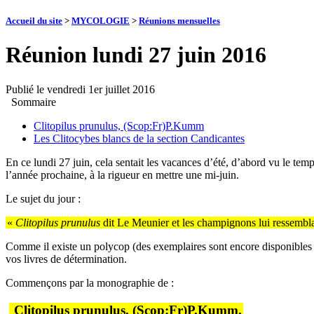
Accueil du site
>
MYCOLOGIE
>
Réunions mensuelles
Réunion lundi 27 juin 2016
Publié le
vendredi 1er juillet 2016
Sommaire
Clitopilus prunulus, (Scop:Fr)P.Kumm
Les Clitocybes blancs de la section Candicantes
En ce lundi 27 juin, cela sentait les vacances d’été, d’abord vu le temp
l’année prochaine, à la rigueur en mettre une mi-juin.
Le sujet du jour :
«
Clitopilus prunulus
dit Le Meunier et les champignons lui ressembla
Comme il existe un polycop (des exemplaires sont encore disponibles au
vos livres de détermination.
Commençons par la monographie de :
Clitopilus prunulus, (Scop:Fr)P.Kumm.