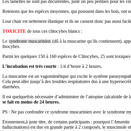
Les lamelles ne sont pas décurrentes, juste un peu pentues pour les v
Retenons que les espèces moyennes, qui poussent dans les bois, ont un
Leur chair est nettement élastique et ils ne cassent donc pas aussi fac
TOXICITE
de tous ces clitocybes blancs :
Le
syndrome muscarinien
(dû à la muscarine qu’ils contiennent), app
Inocybes.
Parmi les quelques 150 à 160 espèces de Clitocybes, 25 sont toxiques 
L’incubation est très courte
: 1/4 d’heure à 2 heures.
La muscarine est un vagomimétique qui excite le système parasympat
Cela peut aller jusqu’à des troubles respiratoires dus à une hypersecr
diarrhées.
Il est quelquefois nécessaire d’administrer de l’atropine (alcaloïde de
se fait en moins de 24 heures.
PS : Ne pas confondre ce syndrome muscarinien avec le syndrome my
Etonnement,à juste titre, de certains participants : pourquoi l’
Amanita 
hallucinations) est due en grande partie à 2 composés, le muscimole et