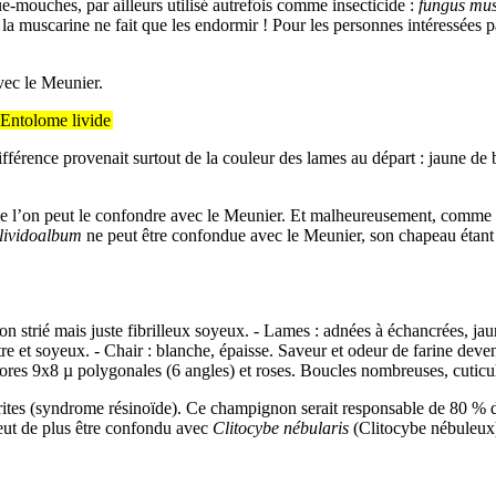
-mouches, par ailleurs utilisé autrefois comme insecticide :
fungus mu
a muscarine ne fait que les endormir ! Pour les personnes intéressées pa
ec le Meunier.
 Entolome livide
ifférence provenait surtout de la couleur des lames au départ : jaune de
 que l’on peut le confondre avec le Meunier. Et malheureusement, comme t
lividoalbum
ne peut être confondue avec le Meunier, son chapeau étant 
on strié mais juste fibrilleux soyeux. - Lames : adnées à échancrées, jau
e et soyeux. - Chair : blanche, épaisse. Saveur et odeur de farine deven
spores 9x8 µ polygonales (6 angles) et roses. Boucles nombreuses, cuticu
rites (syndrome résinoïde). Ce champignon serait responsable de 80 %
peut de plus être confondu avec
Clitocybe nébularis
(Clitocybe nébuleux)