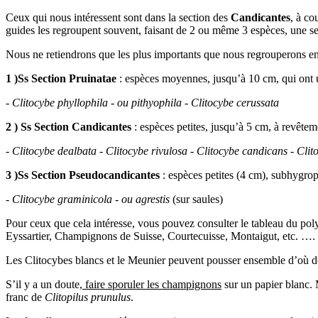
Ceux qui nous intéressent sont dans la section des
Candicantes
, à co
guides les regroupent souvent, faisant de 2 ou même 3 espèces, une s
Nous ne retiendrons que les plus importants que nous regrouperons e
1 )Ss Section Pruinatae
: espèces moyennes, jusqu’à 10 cm, qui ont un
-
Clitocybe phyllophila - ou pithyophila - Clitocybe cerussata
2 ) Ss Section Candicantes
: espèces petites, jusqu’à 5 cm, à revêtem
-
Clitocybe dealbata - Clitocybe rivulosa - Clitocybe candicans - Clit
3 )Ss Section Pseudocandicantes
: espèces petites (4 cm), subhygrop
-
Clitocybe graminicola - ou agrestis
(sur saules)
Pour ceux que cela intéresse, vous pouvez consulter le tableau du poly
Eyssartier, Champignons de Suisse, Courtecuisse, Montaigut, etc. ….
Les Clitocybes blancs et le Meunier peuvent pousser ensemble d’où d
S’il y a un doute,
faire sporuler les champignons
sur un papier blanc. M
franc de
Clitopilus prunulus
.