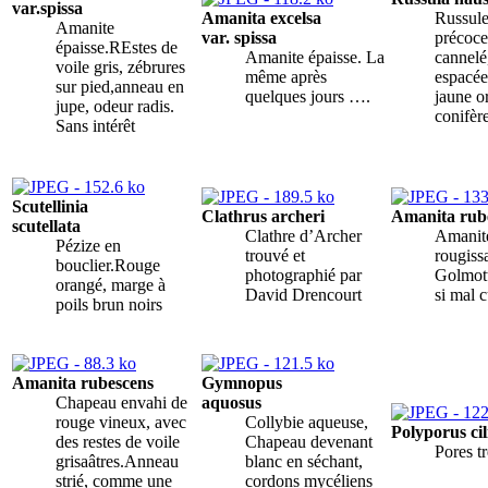
var.spissa
Amanita excelsa
Russul
Amanite
var. spissa
précoc
épaisse.REstes de
Amanite épaisse. La
cannelé
voile gris, zébrures
même après
espacée
sur pied,anneau en
quelques jours ….
jaune o
jupe, odeur radis.
conifèr
Sans intérêt
Scutellinia
Clathrus archeri
Amanita rub
scutellata
Clathre d’Archer
Amanit
Pézize en
trouvé et
rougiss
bouclier.Rouge
photographié par
Golmott
orangé, marge à
David Drencourt
si mal c
poils brun noirs
Amanita rubescens
Gymnopus
Chapeau envahi de
aquosus
rouge vineux, avec
Collybie aqueuse,
Polyporus cil
des restes de voile
Chapeau devenant
Pores tr
grisaâtres.Anneau
blanc en séchant,
strié, comme une
cordons mycéliens