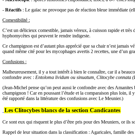
-
Réactifs
: Le gaïac ne provoque pas de réaction bleue immédiate (elle
Comestibilité :
C’est un délicieux comestible, jamais véreux, à cuisson rapide et très
hyphomycètes qui peuvent le rendre indigeste.
Ce champignon est d’autant plus apprécié que sa chair n’est jamais vére
quand même cité pour les mycophages avertis 2 recettes, une d’un grat
Confusions :
Malheureusement, il y a tout intérêt à bien le connaître, car il a beauc
confondre avec :
Entoloma
lividum ou sinuatum, Clitocybe connata 
(Jean-Michel pense qu’on peut aussi le confondre avec des Amanites b
champignon ! Car en poussant l’étude et la comparaison plus loin, il 
été rapporté dans la littérature des confusions avec Le Meunier.)
Les Clitocybes blancs de la section Candicantes
Ce sont eux qui risquent le plus d’être pris pour des Meuniers, or ils so
Rappel de leur situation dans la classification : Agaricales, famille d