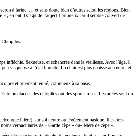
eron à farine, … et sans doute bien d’autres selon les régions. Bien
» ; en fait il s’agit de l’adjectif pruineux car il semble couvert de
 Clitopilus.
ps infléchie, flexueuse, et échancrée dans la vieillesse. Avec l’âge, il
 peu visqueuse à l’état humide. La chair est plus épaisse au centre, et
oncolore et finement feutré, cotonneux à sa base.
 Entolomatacées, les clitopiles ont des spores roses. Les arêtes sont un
elconque litière), sur sol neutre ou légèrement basique. Il est très
s noms vernaculaires de « Garde-cèpe » ou« Mère de cèpe ».
lavées tétrasporiques. Cuticule filamenteuse, hyphes sans boucles.