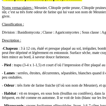
Noms vernaculaires :
Meunier, Clitopile petite prune, Clitopile pruin
sûr, c’est sa très forte odeur de farine qui lui vaut son nom de Meunier.
givre.
Classification :
Division : Basidiomycota ; Classe : Agaricomycetes ; Sous classe : Ag
Description :
-
Chapeau
: 3 à 12 cm, étalé et presque plaqué au sol, irrégulier, bomb
peut être déprimé et légèrement en entonnoir. Surface sèche, mate craye
bien mince au bord, à saveur douce farineuse.
-
Pied
: trapu (3-4 x 1-1,5) et court d’où l’impression d’être plaqué au
-
Lames
: serrées, étroites, décurrentes, séparables, blanches quand il
peu ondulées.
-
Odeur
: très forte de farine fraiche (d’où son nom de Meunier), et qui
-
Habitat
: vit en troupes, en sous bois (feuillus ou conifères), dans la
fréquent, en été comme en automne. Il se voit de loin (blanc sur les f
-
Microscopie
: spores fusiformes ellipsoïdales, lisses, à 6-7 côtes lo