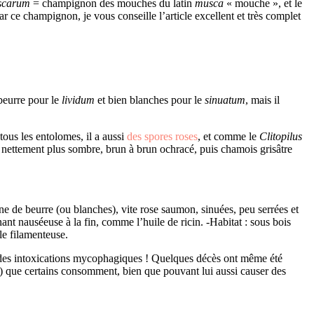
scarum
= champignon des mouches du latin
musca
« mouche », et le
r ce champignon, je vous conseille l’article excellent et très complet
 beurre pour le
lividum
et bien blanches pour le
sinuatum
, mais il
ous les entolomes, il a aussi
des spores roses
, et comme le
Clitopilus
nettement plus sombre, brun à brun ochracé, puis chamois grisâtre
ne de beurre (ou blanches), vite rose saumon, sinuées, peu serrées et
ant nauséeuse à la fin, comme l’huile de ricin. -Habitat : sous bois
le filamenteuse.
 des intoxications mycophagiques ! Quelques décès ont même été
 que certains consomment, bien que pouvant lui aussi causer des