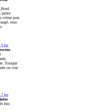
e
e,Bord
, lames
s crème puis
rangé, sous
es
escens
e
ante,
e. Toxique
uite ou crue
iatus
ès fins