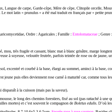
eux, Langue de carpe, Garde-cèpe, Mère de cèpe, Clitopile orcelle, Mouss
 Le mot latin « prunulus » a été mal traduit en français par « petite prune 
aricomycetidae, Ordre : Agaricales ; Famille :
Entolomataceae
; Genre :
é, mou, très fragile et cassant, blanc mat à blanc grisâtre, marge longtem
use à soyeuse, veloutée feutrée, parfois teintée de rose ou de jaune, un
 sol, excentré et courbé à la base, élargi au sommet, aminci à la base, c
 est jeune puis elles deviennent rose carné à maturité car, comme tous les
 disparaît à la cuisson (mais pas la saveur).
 mousse, le long des chemins forestiers, fixé au sol (pas rattaché à une qu
euilles mortes) et c’est souvent le compagnon de
Boletus edulis
. D’où le
ngitudinales, 8,7-10,6x5,3-6,5µm.
Sporée rose à rose saumon
. Basides c