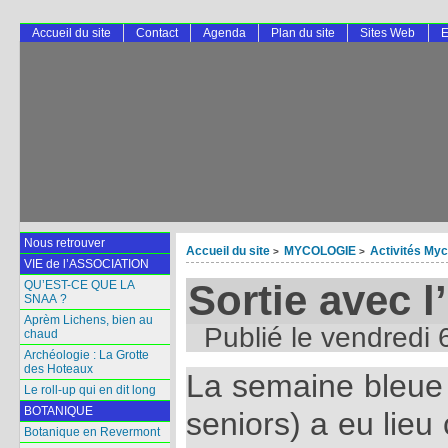
Accueil du site
Contact
Agenda
Plan du site
Sites Web
E
Nous retrouver
Accueil du site
MYCOLOGIE
Activités Myc
>
>
VIE de l’ASSOCIATION
Sortie avec
QU’EST-CE QUE LA
SNAA ?
Aprèm Lichens, bien au
Publié le
vendredi 
chaud
Archéologie : La Grotte
des Hoteaux
La semaine bleue
Le roll-up qui en dit long
BOTANIQUE
seniors) a eu lieu
Botanique en Revermont