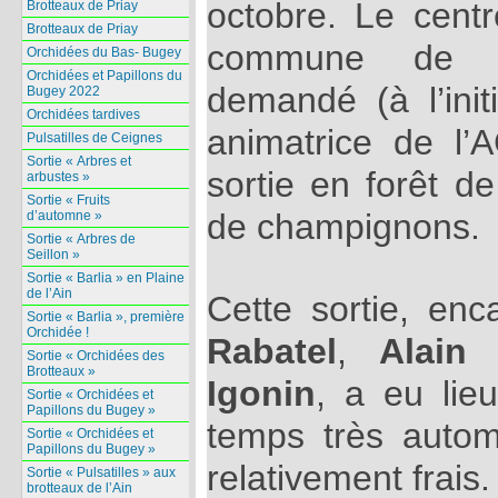
octobre. Le centre
Brotteaux de Priay
Brotteaux de Priay
commune de P
Orchidées du Bas- Bugey
Orchidées et Papillons du
demandé (à l’init
Bugey 2022
Orchidées tardives
animatrice de l
Pulsatilles de Ceignes
Sortie « Arbres et
sortie en forêt de
arbustes »
Sortie « Fruits
de champignons.
d’automne »
Sortie « Arbres de
Seillon »
Sortie « Barlia » en Plaine
de l’Ain
Cette sortie, en
Sortie « Barlia », première
Orchidée !
Rabatel
,
Alain P
Sortie « Orchidées des
Brotteaux »
Igonin
, a eu lie
Sortie « Orchidées et
Papillons du Bugey »
temps très autom
Sortie « Orchidées et
Papillons du Bugey »
relativement frais.
Sortie « Pulsatilles » aux
brotteaux de l’Ain