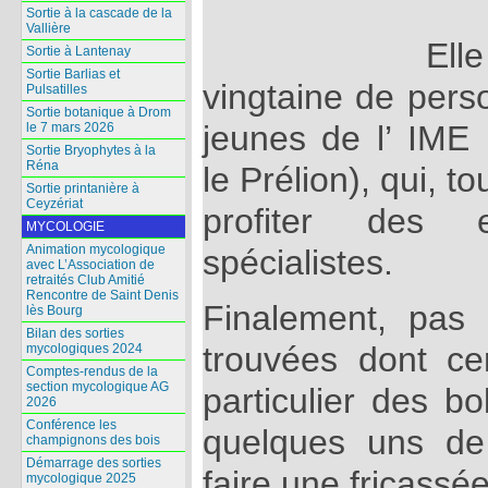
Sortie à la cascade de la
Vallière
El
Sortie à Lantenay
Sortie Barlias et
vingtaine de pers
Pulsatilles
Sortie botanique à Drom
jeunes de l’ IME (
le 7 mars 2026
Sortie Bryophytes à la
Réna
le Prélion), qui, t
Sortie printanière à
Ceyzériat
profiter des 
MYCOLOGIE
Animation mycologique
spécialistes.
avec L’Association de
retraités Club Amitié
Rencontre de Saint Denis
Finalement, pas
lès Bourg
Bilan des sorties
trouvées dont ce
mycologiques 2024
Comptes-rendus de la
section mycologique AG
particulier des b
2026
Conférence les
quelques uns de
champignons des bois
Démarrage des sorties
faire une fricassée
mycologique 2025