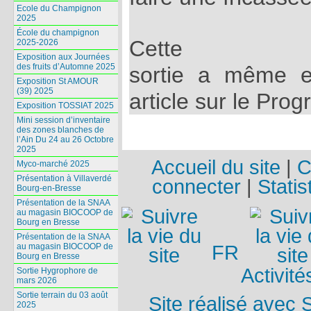
Ecole du Champignon
2025
École du champignon
Cette
2025-2026
Exposition aux Journées
des fruits d’Automne 2025
sortie a même e
Exposition St AMOUR
(39) 2025
article sur le Pro
Exposition TOSSIAT 2025
Mini session d’inventaire
des zones blanches de
l’Ain Du 24 au 26 Octobre
2025
Accueil du site
|
C
Myco-marché 2025
Présentation à Villaverdé
connecter
|
Statis
Bourg-en-Bresse
Présentation de la SNAA
au magasin BIOCOOP de
Bourg en Bresse
Présentation de la SNAA
au magasin BIOCOOP de
FR
Bourg en Bresse
Activité
Sortie Hygrophore de
mars 2026
Sortie terrain du 03 août
Site réalisé avec 
2025