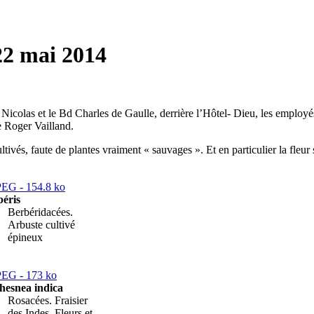
22 mai 2014
Bd St Nicolas et le Bd Charles de Gaulle, derrière l’Hôtel- Dieu, les emp
 Roger Vailland.
tivés, faute de plantes vraiment « sauvages ». Et en particulier la fleur s
éris
Berbéridacées.
Arbuste cultivé
épineux
hesnea indica
Rosacées. Fraisier
des Indes. Fleurs et