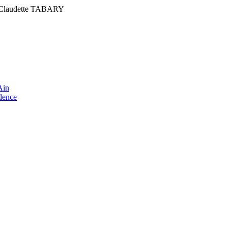
Claudette TABARY
Ain
idence