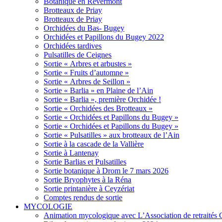
Botanique en Revermont
Brotteaux de Priay
Brotteaux de Priay
Orchidées du Bas- Bugey
Orchidées et Papillons du Bugey 2022
Orchidées tardives
Pulsatilles de Ceignes
Sortie « Arbres et arbustes »
Sortie « Fruits d’automne »
Sortie « Arbres de Seillon »
Sortie « Barlia » en Plaine de l’Ain
Sortie « Barlia », première Orchidée !
Sortie « Orchidées des Brotteaux »
Sortie « Orchidées et Papillons du Bugey »
Sortie « Orchidées et Papillons du Bugey »
Sortie « Pulsatilles » aux brotteaux de l’Ain
Sortie à la cascade de la Vallière
Sortie à Lantenay
Sortie Barlias et Pulsatilles
Sortie botanique à Drom le 7 mars 2026
Sortie Bryophytes à la Réna
Sortie printanière à Ceyzériat
Comptes rendus de sortie
MYCOLOGIE
Animation mycologique avec L’Association de retraités 