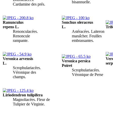
bisannuelle.
Cardamine des prés.
Ranunculus
Sonchus oleraceus
repens L.
L.
Tri
Renonculacées.
Astéracées. Laiteron
Renoncule
maraîcher. Feuilles
rampante.
embrassantes.
Veronica arvensis
Ver
Veronica persica
L.
serp
Poiret
Scrophulariacées.
Scrophulariacées.
Véronique des
Véronique de Perse
champs.
Liriodendron tulipifera
Magnoliacées. Fleur de
Tulipier de Virginie.