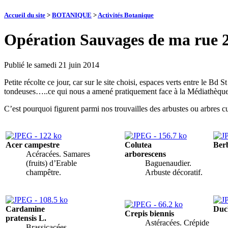
Accueil du site
>
BOTANIQUE
>
Activités Botanique
Opération Sauvages de ma rue 
Publié le
samedi 21 juin 2014
Petite récolte ce jour, car sur le site choisi, espaces verts entre le 
tondeuses…..ce qui nous a amené pratiquement face à la Médiathèque
C’est pourquoi figurent parmi nos trouvailles des arbustes ou arbres cul
Acer campestre
Colutea
Berb
Acéracées. Samares
arborescens
(fruits) d’Erable
Baguenaudier.
champêtre.
Arbuste décoratif.
Cardamine
Duc
Crepis biennis
pratensis L.
Astéracées. Crépide
Brassicacées.