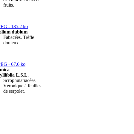
fruits.
folium dubium
Fabacées. Trèfle
douteux
onica
yllifolia L.S.L.
Scrophulariacées.
Véronique à feuilles
de serpolet.