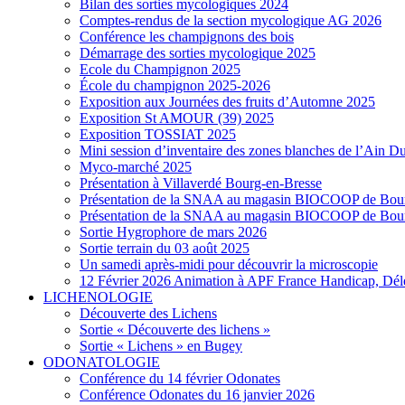
Bilan des sorties mycologiques 2024
Comptes-rendus de la section mycologique AG 2026
Conférence les champignons des bois
Démarrage des sorties mycologique 2025
Ecole du Champignon 2025
École du champignon 2025-2026
Exposition aux Journées des fruits d’Automne 2025
Exposition St AMOUR (39) 2025
Exposition TOSSIAT 2025
Mini session d’inventaire des zones blanches de l’Ain 
Myco-marché 2025
Présentation à Villaverdé Bourg-en-Bresse
Présentation de la SNAA au magasin BIOCOOP de Bour
Présentation de la SNAA au magasin BIOCOOP de Bour
Sortie Hygrophore de mars 2026
Sortie terrain du 03 août 2025
Un samedi après-midi pour découvrir la microscopie
12 Février 2026 Animation à APF France Handicap, Dél
LICHENOLOGIE
Découverte des Lichens
Sortie « Découverte des lichens »
Sortie « Lichens » en Bugey
ODONATOLOGIE
Conférence du 14 février Odonates
Conférence Odonates du 16 janvier 2026