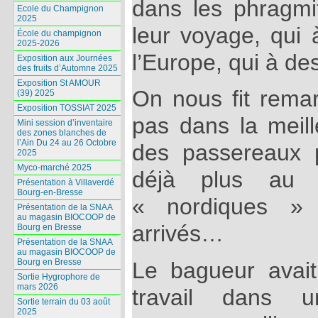
dans les phragmi
Ecole du Champignon
2025
leur voyage, qui 
École du champignon
2025-2026
l’Europe, qui à des
Exposition aux Journées
des fruits d’Automne 2025
Exposition St AMOUR
On nous fit rema
(39) 2025
Exposition TOSSIAT 2025
pas dans la meill
Mini session d’inventaire
des zones blanches de
l’Ain Du 24 au 26 Octobre
des passereaux p
2025
Myco-marché 2025
déjà plus au 
Présentation à Villaverdé
Bourg-en-Bresse
« nordiques » 
Présentation de la SNAA
au magasin BIOCOOP de
arrivés…
Bourg en Bresse
Présentation de la SNAA
au magasin BIOCOOP de
Bourg en Bresse
Le bagueur avai
Sortie Hygrophore de
mars 2026
travail dans 
Sortie terrain du 03 août
2025