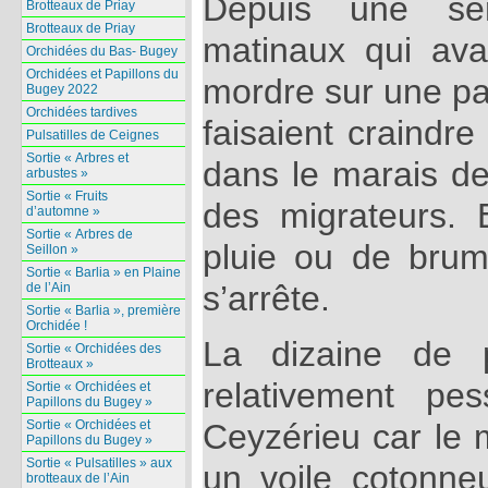
Depuis une sem
Brotteaux de Priay
Brotteaux de Priay
matinaux qui av
Orchidées du Bas- Bugey
Orchidées et Papillons du
mordre sur une par
Bugey 2022
Orchidées tardives
faisaient craindre
Pulsatilles de Ceignes
Sortie « Arbres et
dans le marais de
arbustes »
Sortie « Fruits
des migrateurs. 
d’automne »
Sortie « Arbres de
pluie ou de brum
Seillon »
Sortie « Barlia » en Plaine
s’arrête.
de l’Ain
Sortie « Barlia », première
Orchidée !
La dizaine de p
Sortie « Orchidées des
Brotteaux »
relativement pe
Sortie « Orchidées et
Papillons du Bugey »
Sortie « Orchidées et
Ceyzérieu car le 
Papillons du Bugey »
Sortie « Pulsatilles » aux
un voile cotonne
brotteaux de l’Ain