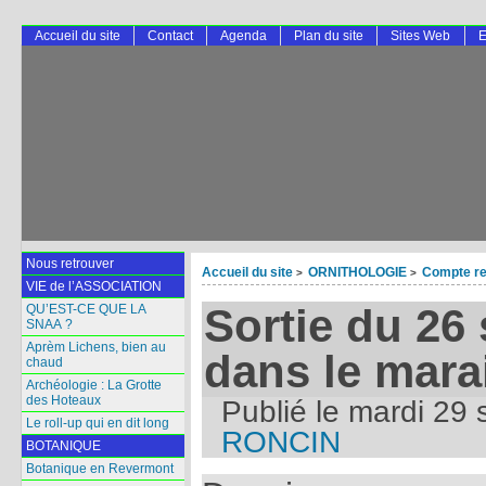
Accueil du site
Contact
Agenda
Plan du site
Sites Web
E
Nous retrouver
Accueil du site
ORNITHOLOGIE
Compte re
>
>
VIE de l’ASSOCIATION
Sortie du 26
QU’EST-CE QUE LA
SNAA ?
Aprèm Lichens, bien au
dans le mara
chaud
Archéologie : La Grotte
des Hoteaux
Publié le
mardi 29 
Le roll-up qui en dit long
RONCIN
BOTANIQUE
Botanique en Revermont