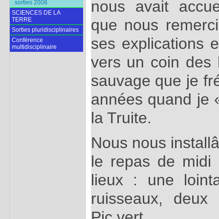
nous avait accue
sorties 2008
SCIENCES DE LA
que nous remerci
TERRE
Sorties pluridisciplinaires
ses explications 
Conférence
multidisciplinaire
vers un coin des
sauvage que je fré
années quand je «
la Truite.
Nous nous install
le repas de midi
lieux : une loin
ruisseaux, deux
Pic vert…