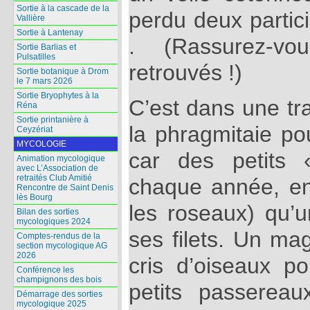
Sortie à la cascade de la
perdu deux partic
Vallière
Sortie à Lantenay
. (Rassurez-v
Sortie Barlias et
Pulsatilles
retrouvés !)
Sortie botanique à Drom
le 7 mars 2026
Sortie Bryophytes à la
C’est dans une tr
Réna
Sortie printanière à
la phragmitaie po
Ceyzériat
MYCOLOGIE
car des petits 
Animation mycologique
avec L’Association de
retraités Club Amitié
chaque année, en 
Rencontre de Saint Denis
lès Bourg
les roseaux) qu’u
Bilan des sorties
mycologiques 2024
ses filets. Un ma
Comptes-rendus de la
section mycologique AG
2026
cris d’oiseaux po
Conférence les
champignons des bois
petits passerea
Démarrage des sorties
mycologique 2025