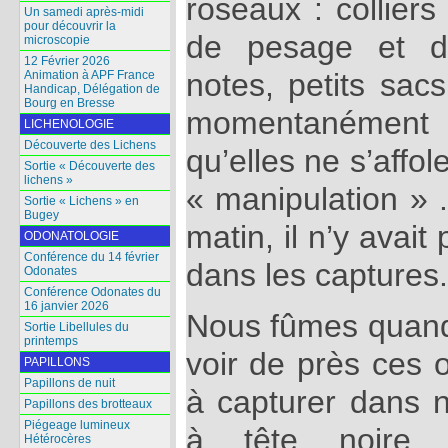
roseaux : collier
Un samedi après-midi
pour découvrir la
de pesage et de
microscopie
12 Février 2026
notes, petits sac
Animation à APF France
Handicap, Délégation de
Bourg en Bresse
momentanément
LICHENOLOGIE
Découverte des Lichens
qu’elles ne s’affo
Sortie « Découverte des
lichens »
« manipulation » .
Sortie « Lichens » en
Bugey
matin, il n’y avai
ODONATOLOGIE
Conférence du 14 février
dans les captures.
Odonates
Conférence Odonates du
16 janvier 2026
Nous fûmes quan
Sortie Libellules du
printemps
voir de près ces o
PAPILLONS
Papillons de nuit
à capturer dans n
Papillons des brotteaux
Piégeage lumineux
à tête noire, 
Hétérocères