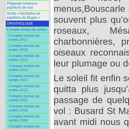
Piégeage lumineux
menus,Bouscarle d
papillons de nuit
Sortie « Orchidées et
souvent plus qu’o
papillons du Bugey »
ORNITHOLOGIE
roseaux, Mé
Compte rendus de sorties
Comptes rendus de
charbonnières, 
sorties 2017
Comptes rendus de
oiseaux reconnai
sorties 2016
Comptes rendus de
sorties 2015
leur plumage ou de 
Comptes rendus de
sorties 2014
Le soleil fit enfin
Comptes rendus de
sorties 2013
quitta plus jusqu
Comptes rendus de
sorties 2012
Comptes rendus de
passage de quelq
sorties 2011
Comptes rendus de
vol : Busard St Ma
sorties 2010
Comptes rendus de
avant midi nous q
sorties 2009
Comptes rendus de