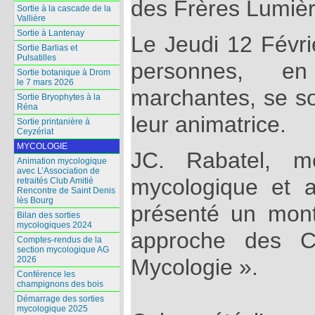
des Frères Lumièr
Sortie à la cascade de la
Vallière
Sortie à Lantenay
Le Jeudi 12 Févri
Sortie Barlias et
Pulsatilles
personnes, e
Sortie botanique à Drom
le 7 mars 2026
marchantes, se so
Sortie Bryophytes à la
Réna
leur animatrice.
Sortie printanière à
Ceyzériat
MYCOLOGIE
JC. Rabatel, m
Animation mycologique
avec L’Association de
mycologique et
retraités Club Amitié
Rencontre de Saint Denis
lès Bourg
présenté un mon
Bilan des sorties
mycologiques 2024
approche des C
Comptes-rendus de la
section mycologique AG
2026
Mycologie ».
Conférence les
champignons des bois
Démarrage des sorties
mycologique 2025