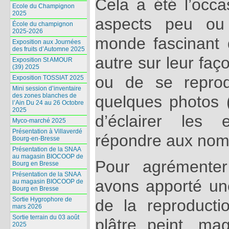
Cela a été l’occa
Ecole du Champignon
2025
aspects peu ou
École du champignon
2025-2026
monde fascinant
Exposition aux Journées
des fruits d’Automne 2025
autre sur leur faç
Exposition St AMOUR
(39) 2025
ou de se reprod
Exposition TOSSIAT 2025
Mini session d’inventaire
des zones blanches de
quelques photos 
l’Ain Du 24 au 26 Octobre
2025
d’éclairer les 
Myco-marché 2025
Présentation à Villaverdé
répondre aux nom
Bourg-en-Bresse
Présentation de la SNAA
au magasin BIOCOOP de
Pour agrémenter
Bourg en Bresse
Présentation de la SNAA
avons apporté une
au magasin BIOCOOP de
Bourg en Bresse
Sortie Hygrophore de
de la reproduct
mars 2026
Sortie terrain du 03 août
plâtre peint, ma
2025