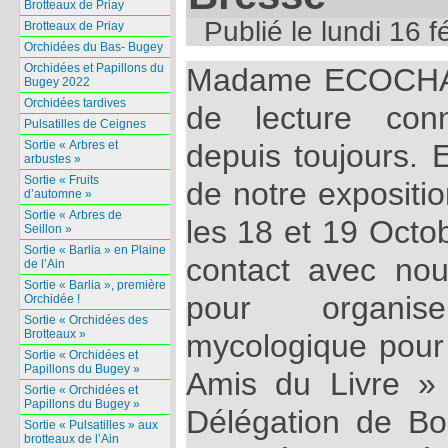
Brotteaux de Priay
Publié le
lundi 16 f
Brotteaux de Priay
Orchidées du Bas- Bugey
Orchidées et Papillons du
Madame ECOCHAR
Bugey 2022
Orchidées tardives
de lecture conn
Pulsatilles de Ceignes
Sortie « Arbres et
depuis toujours. E
arbustes »
Sortie « Fruits
de notre expositi
d’automne »
Sortie « Arbres de
les 18 et 19 Octo
Seillon »
Sortie « Barlia » en Plaine
contact avec nous
de l’Ain
Sortie « Barlia », première
pour organis
Orchidée !
Sortie « Orchidées des
Brotteaux »
mycologique pour
Sortie « Orchidées et
Papillons du Bugey »
Amis du Livre »
Sortie « Orchidées et
Papillons du Bugey »
Délégation de B
Sortie « Pulsatilles » aux
brotteaux de l’Ain