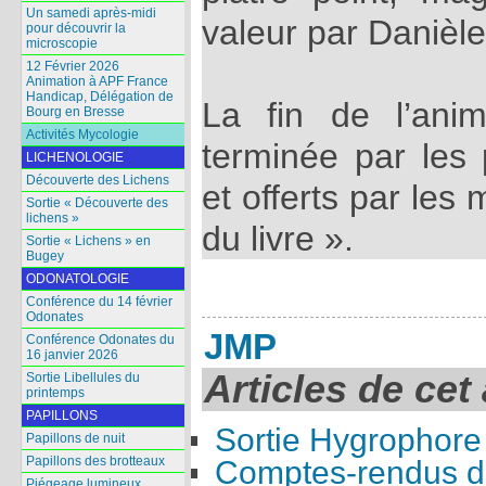
Un samedi après-midi
valeur par Danièl
pour découvrir la
microscopie
12 Février 2026
Animation à APF France
Handicap, Délégation de
La fin de l’anim
Bourg en Bresse
Activités Mycologie
terminée par les 
LICHENOLOGIE
Découverte des Lichens
et offerts par le
Sortie « Découverte des
lichens »
du livre ».
Sortie « Lichens » en
Bugey
ODONATOLOGIE
Conférence du 14 février
Odonates
JMP
Conférence Odonates du
16 janvier 2026
Articles de cet
Sortie Libellules du
printemps
PAPILLONS
Sortie Hygrophore
Papillons de nuit
Papillons des brotteaux
Comptes-rendus de
Piégeage lumineux