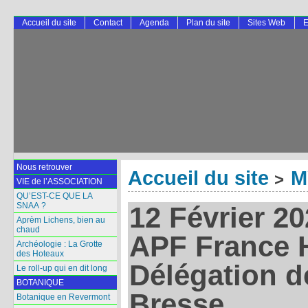
Accueil du site
Contact
Agenda
Plan du site
Sites Web
E
Nous retrouver
Accueil du site
M
>
VIE de l’ASSOCIATION
QU’EST-CE QUE LA
SNAA ?
12 Février 2
Aprèm Lichens, bien au
chaud
APF France 
Archéologie : La Grotte
des Hoteaux
Délégation d
Le roll-up qui en dit long
BOTANIQUE
Bresse
Botanique en Revermont