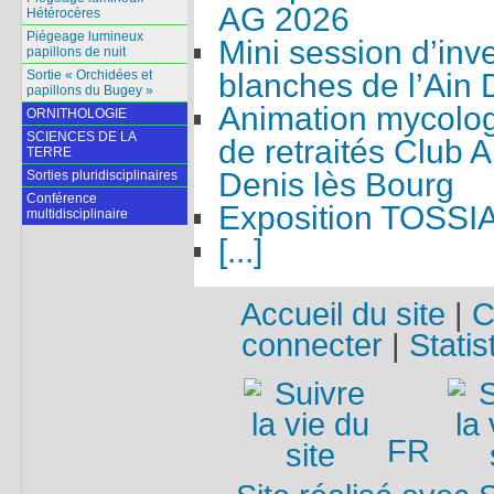
AG 2026
Hétérocères
Piégeage lumineux
Mini session d’inv
papillons de nuit
blanches de l’Ain
Sortie « Orchidées et
papillons du Bugey »
Animation mycolog
ORNITHOLOGIE
SCIENCES DE LA
de retraités Club 
TERRE
Denis lès Bourg
Sorties pluridisciplinaires
Conférence
Exposition TOSSI
multidisciplinaire
[...]
Accueil du site
|
C
connecter
|
Statis
FR