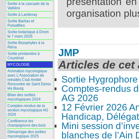
présentation e
Sortie à la cascade de la
Vallière
organisation plu
Sortie à Lantenay
Sortie Barlias et
Pulsatilles
Sortie botanique à Drom
le 7 mars 2026
Sortie Bryophytes à la
Réna
JMP
Sortie printanière à
Ceyzériat
Articles de cet
MYCOLOGIE
Animation mycologique
avec L’Association de
Sortie Hygrophore
retraités Club Amitié
Rencontre de Saint Denis
Comptes-rendus de
lès Bourg
AG 2026
Bilan des sorties
mycologiques 2024
12 Février 2026 A
Comptes-rendus de la
section mycologique AG
Handicap, Délégat
2026
Conférence les
Mini session d’inv
champignons des bois
Démarrage des sorties
blanches de l’Ain
mycologique 2025