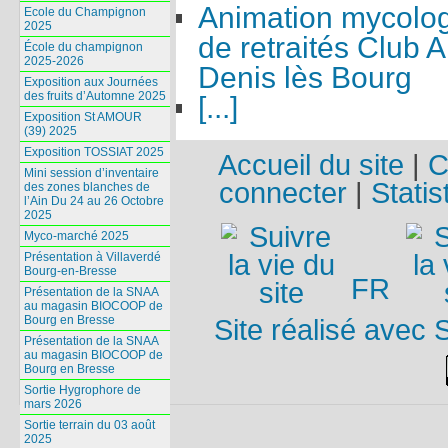
Animation mycolog
Ecole du Champignon
2025
de retraités Club 
École du champignon
2025-2026
Denis lès Bourg
Exposition aux Journées
des fruits d’Automne 2025
[...]
Exposition St AMOUR
(39) 2025
Exposition TOSSIAT 2025
Accueil du site
|
C
Mini session d’inventaire
connecter
|
Statis
des zones blanches de
l’Ain Du 24 au 26 Octobre
2025
Myco-marché 2025
Présentation à Villaverdé
Bourg-en-Bresse
FR
Présentation de la SNAA
au magasin BIOCOOP de
Bourg en Bresse
Site réalisé avec 
Présentation de la SNAA
au magasin BIOCOOP de
Bourg en Bresse
Sortie Hygrophore de
mars 2026
Sortie terrain du 03 août
2025