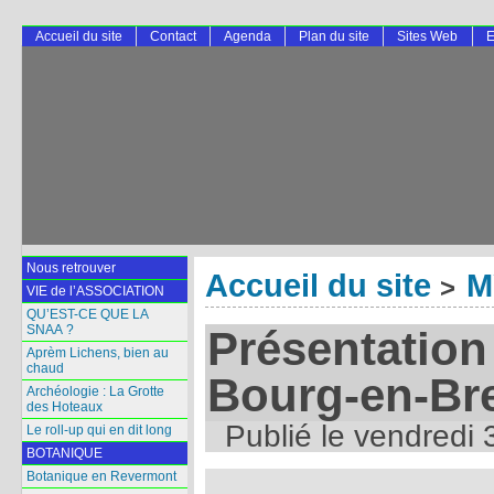
Accueil du site
Contact
Agenda
Plan du site
Sites Web
E
Nous retrouver
Accueil du site
M
>
VIE de l’ASSOCIATION
QU’EST-CE QUE LA
SNAA ?
Présentation 
Aprèm Lichens, bien au
chaud
Bourg-en-Br
Archéologie : La Grotte
des Hoteaux
Publié le
vendredi 
Le roll-up qui en dit long
BOTANIQUE
Botanique en Revermont