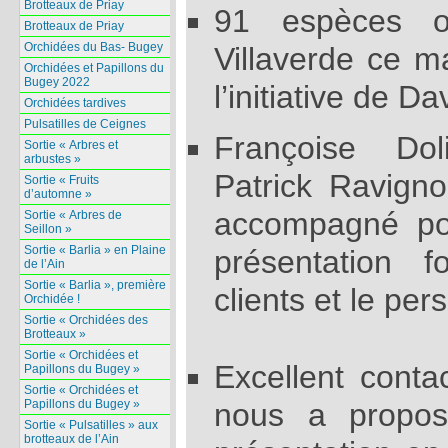
Brotteaux de Priay
91 espèces o
Brotteaux de Priay
Orchidées du Bas- Bugey
Villaverde ce 
Orchidées et Papillons du
Bugey 2022
l’initiative de
Orchidées tardives
Pulsatilles de Ceignes
Françoise Dol
Sortie « Arbres et
arbustes »
Patrick Ravigno
Sortie « Fruits
d’automne »
accompagné pou
Sortie « Arbres de
Seillon »
Sortie « Barlia » en Plaine
présentation f
de l’Ain
Sortie « Barlia », première
clients et le per
Orchidée !
Sortie « Orchidées des
Brotteaux »
Sortie « Orchidées et
Excellent contac
Papillons du Bugey »
Sortie « Orchidées et
nous a propos
Papillons du Bugey »
Sortie « Pulsatilles » aux
brotteaux de l’Ain