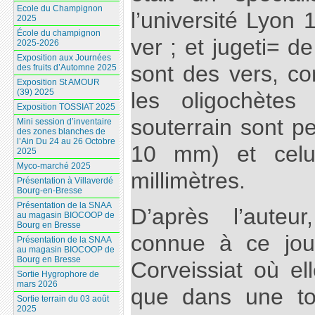
Ecole du Champignon
l’université Lyon 1
2025
École du champignon
ver ; et jugeti= d
2025-2026
Exposition aux Journées
sont des vers, c
des fruits d’Automne 2025
Exposition St AMOUR
(39) 2025
les oligochètes
Exposition TOSSIAT 2025
souterrain sont p
Mini session d’inventaire
des zones blanches de
l’Ain Du 24 au 26 Octobre
10 mm) et celui
2025
Myco-marché 2025
millimètres.
Présentation à Villaverdé
Bourg-en-Bresse
Présentation de la SNAA
D’après l’auteu
au magasin BIOCOOP de
Bourg en Bresse
connue à ce jou
Présentation de la SNAA
au magasin BIOCOOP de
Bourg en Bresse
Corveissiat où el
Sortie Hygrophore de
mars 2026
que dans une tou
Sortie terrain du 03 août
2025