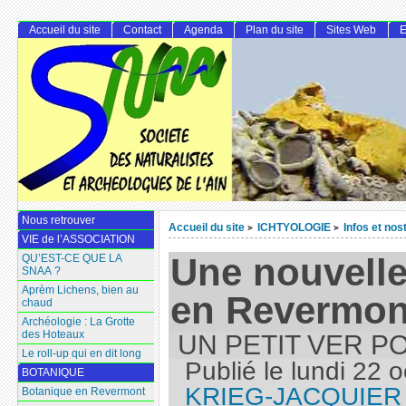
Accueil du site
Contact
Agenda
Plan du site
Sites Web
E
Nous retrouver
Accueil du site
ICHTYOLOGIE
Infos et nos
>
>
VIE de l’ASSOCIATION
Une nouvelle
QU’EST-CE QUE LA
SNAA ?
Aprèm Lichens, bien au
en Revermon
chaud
Archéologie : La Grotte
des Hoteaux
UN PETIT VER P
Le roll-up qui en dit long
Publié le
lundi 22 
BOTANIQUE
KRIEG-JACQUIER
Botanique en Revermont