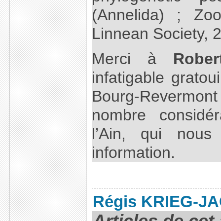
(Annelida) ; Zoo
Linnean Society, 
Merci à
Robe
infatigable grato
Bourg-Revermon
nombre considér
l’Ain, qui nou
information.
Régis KRIEG-J
Articles de cet