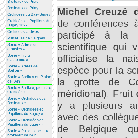
Brotteaux de Priay
Brotteaux de Priay
Michel Creuzé d
Orchidées du Bas- Bugey
de conférences à
Orchidées et Papillons du
Bugey 2022
Orchidées tardives
participé à la 
Pulsatilles de Ceignes
scientifique qui 
Sortie « Arbres et
arbustes »
officialise la n
Sortie « Fruits
d’automne »
Sortie « Arbres de
espèce pour la s
Seillon »
Sortie « Barlia » en Plaine
la grotte de Co
de l’Ain
Sortie « Barlia », première
méridional). Fruit
Orchidée !
Sortie « Orchidées des
y a plusieurs a
Brotteaux »
Sortie « Orchidées et
Papillons du Bugey »
avec des collègue
Sortie « Orchidées et
Papillons du Bugey »
de Belgique qui
Sortie « Pulsatilles » aux
brotteaux de l’Ain