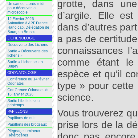
grotte, dans un
Un samedi après-midi
pour découvrir la
d’argile. Elle es
microscopie
12 Février 2026
Animation à APF France
dans d’autres part
Handicap, Délégation de
Bourg en Bresse
a pas de certitude
LICHENOLOGIE
Découverte des Lichens
connaissances l’a
Sortie « Découverte des
lichens »
comme étant le 
Sortie « Lichens » en
Bugey
espèce et qu’il con
ODONATOLOGIE
Conférence du 14 février
type » pour cette
Odonates
Conférence Odonates du
science.
16 janvier 2026
Sortie Libellules du
printemps
Vous trouverez qu
PAPILLONS
Papillons de nuit
prise lors de la d
Papillons des brotteaux
Piégeage lumineux
donc pas encore 
Hétérocères