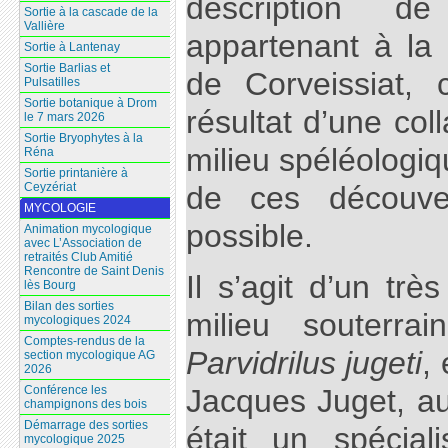
description d
Sortie à la cascade de la
Vallière
appartenant à la
Sortie à Lantenay
Sortie Barlias et
de Corveissiat, 
Pulsatilles
Sortie botanique à Drom
résultat d’une col
le 7 mars 2026
Sortie Bryophytes à la
milieu spéléologiq
Réna
Sortie printanière à
Ceyzériat
de ces découve
MYCOLOGIE
possible.
Animation mycologique
avec L’Association de
retraités Club Amitié
Rencontre de Saint Denis
Il s’agit d’un trè
lès Bourg
Bilan des sorties
milieu souterr
mycologiques 2024
Comptes-rendus de la
Parvidrilus jugeti
,
section mycologique AG
2026
Conférence les
Jacques Juget, au
champignons des bois
Démarrage des sorties
était un spécial
mycologique 2025