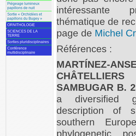
Piégeage lumineux
intéressante 
papillons de nuit
Sortie « Orchidées et
thématique de rech
papillons du Bugey »
ORNITHOLOGIE
page de
Michel Cr
SCIENCES DE LA
TERRE
Sorties pluridisciplinaires
Références :
Conférence
multidisciplinaire
MARTÍNEZ-ANSE
CHÂTELLIERS
SAMBUGAR B. 2
a diversified 
description of 
southern Europ
phylogenetic pos